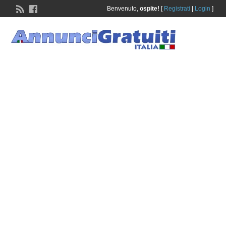
Benvenuto,
ospite!
[
Registrati
|
Login
]