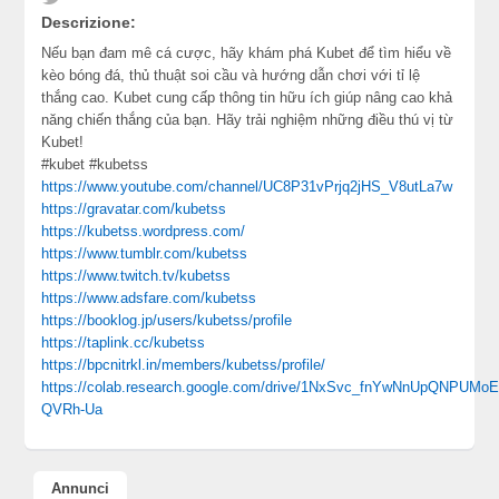
Descrizione:
Nếu bạn đam mê cá cược, hãy khám phá Kubet để tìm hiểu về
kèo bóng đá, thủ thuật soi cầu và hướng dẫn chơi với tỉ lệ
thắng cao. Kubet cung cấp thông tin hữu ích giúp nâng cao khả
năng chiến thắng của bạn. Hãy trải nghiệm những điều thú vị từ
Kubet!
#kubet #kubetss
https://www.youtube.com/channel/UC8P31vPrjq2jHS_V8utLa7w
https://gravatar.com/kubetss
https://kubetss.wordpress.com/
https://www.tumblr.com/kubetss
https://www.twitch.tv/kubetss
https://www.adsfare.com/kubetss
https://booklog.jp/users/kubetss/profile
https://taplink.cc/kubetss
https://bpcnitrkl.in/members/kubetss/profile/
https://colab.research.google.com/drive/1NxSvc_fnYwNnUpQNPUMo
QVRh-Ua
Annunci