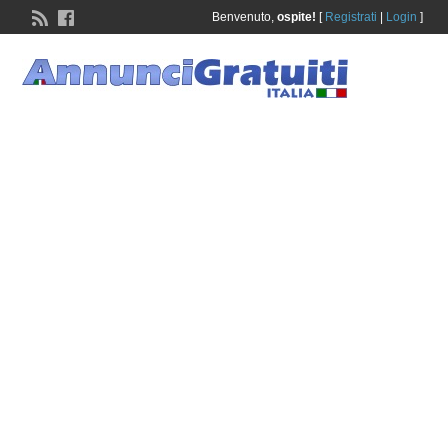
Benvenuto,
ospite!
[
Registrati
|
Login
]