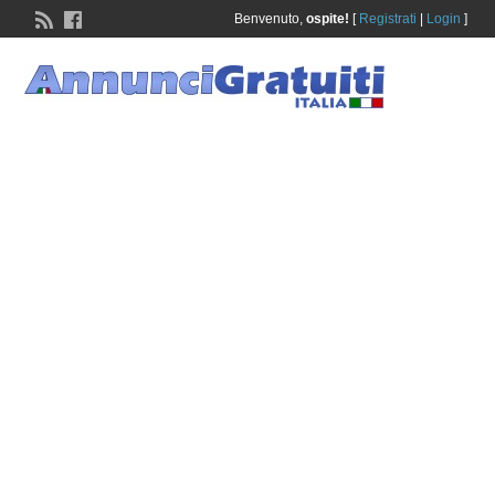
Benvenuto,
ospite!
[
Registrati
|
Login
]