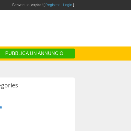
Benvenuto,
ospite!
[
Registrati
|
Login
]
PUBBLICA UN ANNUNCIO
egories
ri