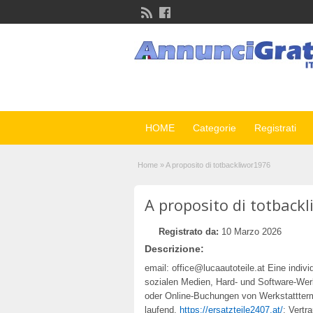
HOME
Categorie
Registrati
Home
»
A proposito di totbackliwor1976
A proposito di totback
Registrato da:
10 Marzo 2026
Descrizione:
email: office@lucaautoteile.at Eine indivi
sozialen Medien, Hard- und Software-Werk
oder Online-Buchungen von Werkstatttermi
laufend.
https://ersatzteile2407.at/
: Vert