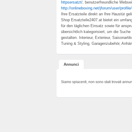
httpsersatzt/
, benutzerfreundliche Webse
http://onlineboxing.net/jforum/user/profil
Ihre Ersatzteile direkt an Ihre Haustür ge
Shop Ersatzteile2407.at bietet ein umfang
für den täglichen Einsatz sowie für anspr
übersichtlich kategorisiert, um die Such
gestalten. Interieur, Exterieur, Saisonart
Tuning & Styling, Garagenzubehör, Anhän
Annunci
Siamo spiacenti, non sono stati trovati annun