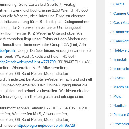
Simmering, Sofie-Lazarsfeld-Straße 7. Freitag
Caccia
artner in wien-nord KochChemie 1160 Wien  +43 660
Camper C
duelle Website, viele Infos und Tipps zu diversen
stattausstattung für z. B. die digitale Dialogannahme
Casa Vac
nen – für Sie erweitern wir unser Onlineangebot
Commerci
ich willkommen bei KFZ Weber in Unterschützen Als
sche Automarken liegt unser Fokus auf den Marken der
Conviven
 Renault und Dacia sowie der Group FCA (Fiat, Alfa
er/profile
, Jeep). Darüber hinaus versorgen wir unsere
Hobby e S
ken Seat, VW, Audi, Skoda und Ford. +43 664
Immobili
e.php?mode=viewprofile&u=771799
, 3018943TEL: + 431
fen, Winterreifen M+S, Allwetterreifen,
Informati
erreifen, Off-Road-Reifen, Motorradreifen,
Lavoro
u dich jederzeit bei Autoteile-Weber einfach und schnell
Online-Shop erhalten. Dein Online-Zugang bietet die
Macchine 
mpliziert und schnell zu bestellen. Wir bieten dir eine
 Online-Zugang am Besten gleich und erledige deine
Moto
Nautica
ntaktinformationen Telefon: 072 01 15 166 Fax: 072 01
eifen, Winterreifen M+S, Allwetterreifen,
Pesca e 
erreifen, Off-Road-Reifen, Motorradreifen,
Profession
rch unsere
http://programujte.com/profil/95728-