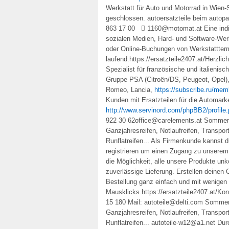
Werkstatt für Auto und Motorrad in Wien-
geschlossen. autoersatzteile beim autop
863 17 00  1160@motomat.at Eine indivi
sozialen Medien, Hard- und Software-Werk
oder Online-Buchungen von Werkstatttermi
laufend.https://ersatzteile2407.at/Herzl
Spezialist für französische und italieni
Gruppe PSA (Citroën/DS, Peugeot, Opel),
Romeo, Lancia,
https://subscribe.ru/memb
Kunden mit Ersatzteilen für die Automar
http://www.servinord.com/phpBB2/profil
922 30 62office@carelements.at Sommerrei
Ganzjahresreifen, Notlaufreifen, Transport
Runflatreifen... Als Firmenkunde kannst d
registrieren um einen Zugang zu unserem 
die Möglichkeit, alle unsere Produkte unko
zuverlässige Lieferung. Erstellen deinen
Bestellung ganz einfach und mit wenigen
Mausklicks.https://ersatzteile2407.at/Ko
15 180 Mail: autoteile@delti.com Sommerr
Ganzjahresreifen, Notlaufreifen, Transport
Runflatreifen... autoteile-w12@a1.net Du