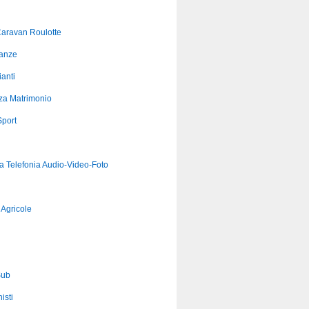
aravan Roulotte
anze
anti
za Matrimonio
port
ca Telefonia Audio-Video-Foto
Agricole
Sub
isti