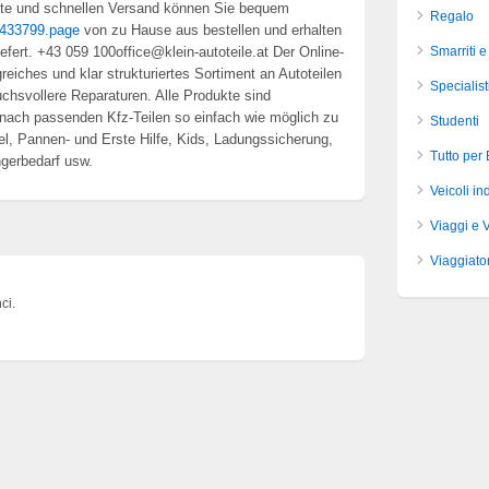
ite und schnellen Versand können Sie bequem
Regalo
e/433799.page
von zu Hause aus bestellen und erhalten
liefert. +43 059 100office@klein-autoteile.at Der Online-
Smarriti e
reiches und klar strukturiertes Sortiment an Autoteilen
Specialist
uchsvollere Reparaturen. Alle Produkte sind
e nach passenden Kfz-Teilen so einfach wie möglich zu
Studenti
ikel, Pannen- und Erste Hilfe, Kids, Ladungssicherung,
Tutto per
gerbedarf usw.
Veicoli ind
Viaggi e 
Viaggiator
ci.