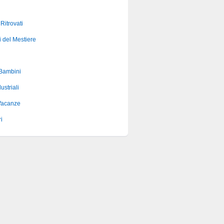
 Ritrovati
i del Mestiere
 Bambini
ustriali
Vacanze
i