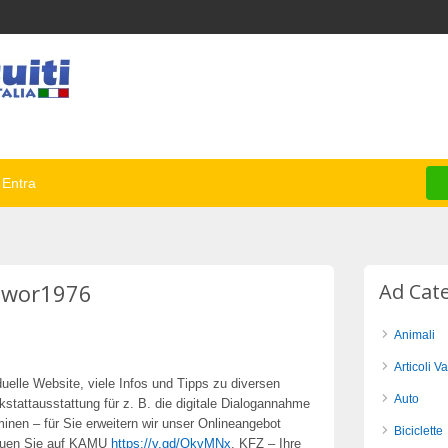
Entra
liwor1976
Ad Cat
Animali
Articoli Va
duelle Website, viele Infos und Tipps zu diversen
Auto
stattausstattung für z. B. die digitale Dialogannahme
nen – für Sie erweitern wir unser Onlineangebot
Biciclette
rauen Sie auf KAMU
https://v.gd/QkvMNx
, KFZ – Ihre