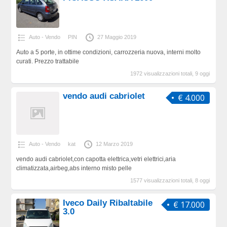
Auto - Vendo
PIN
27 Maggio 2019
Auto a 5 porte, in ottime condizioni, carrozzeria nuova, interni molto
curati. Prezzo trattabile
1972 visualizzazioni totali, 9 oggi
vendo audi cabriolet
€ 4.000
Auto - Vendo
kat
12 Marzo 2019
vendo audi cabriolet,con capotta elettrica,vetri elettrici,aria
climatizzata,airbeg,abs interno misto pelle
1577 visualizzazioni totali, 8 oggi
Iveco Daily Ribaltabile
€ 17.000
3.0