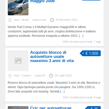
maggio 2008
Auto - Vendo
maucrosoft
25 Dicembre 2022
Vendo Fiat Croma 1.9 Multijet Dynamic maggio/08 in ottime
condizioni, tagliandata tutti gli anni, cinghia distribuzione e batteria
appena sostituite. Revisione eseguita a ottobre 2022,
[…]
1096 visualizzazioni totali, 7 oggi
Acquisto blocco di
€ 1.000
autovetture usate
massimo 3 anni di vita
Auto - Compro
sogno73
26 Luglio 2022
Ricerco blocco di autovetture usate. Massimo 3 anni di vita. Benzina o
diesel. Ogni tipologia panda.punto.clio.peugeot. Sui 1000.1200 cc.
Devo fate acquisto con leasing. Serietà
[…]
1192 visualizzazioni totali, 8 oggi
Cric per autovetturae
€ 35