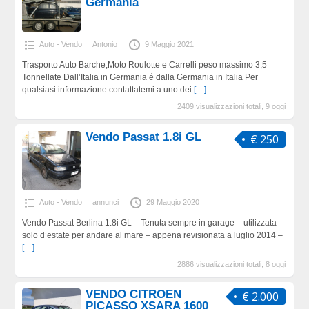
Germania
Auto - Vendo
Antonio
9 Maggio 2021
Trasporto Auto Barche,Moto Roulotte e Carrelli peso massimo 3,5
Tonnellate Dall’Italia in Germania é dalla Germania in Italia Per
qualsiasi informazione contattatemi a uno dei
[…]
2409 visualizzazioni totali, 9 oggi
Vendo Passat 1.8i GL
€ 250
Auto - Vendo
annunci
29 Maggio 2020
Vendo Passat Berlina 1.8i GL – Tenuta sempre in garage – utilizzata
solo d’estate per andare al mare – appena revisionata a luglio 2014 –
[…]
2886 visualizzazioni totali, 8 oggi
VENDO CITROEN
€ 2.000
PICASSO XSARA 1600