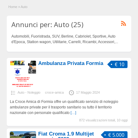
Home
»
Auto
Annunci per: Auto (25)
Automobili, Fuoristrada, SUV, Berline, Cabriolet, Sportive, Auto
d'Epoca, Station wagon, Utilitarie, Carrelli, Ricambi, Accessori,...
Ambulanza Privata Formia
€ 10
Auto - Noleggio
croce-amica
17 Maggio 2024
La Croce Amica di Formia offre un qualificato servizio di noleggio
ambulanze private per il trasporto sanitario su tutto il territorio
nazionale con personale qualificato
[…]
872 visualizzazioni totali, 10 oggi
Fiat Croma 1.9 Multijet
€ 5.000