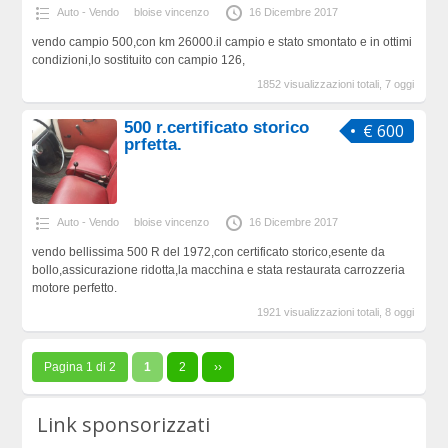
Auto - Vendo
bloise vincenzo
16 Dicembre 2017
vendo campio 500,con km 26000.il campio e stato smontato e in ottimi
condizioni,lo sostituito con campio 126,
1852 visualizzazioni totali, 7 oggi
500 r.certificato storico
€ 600
prfetta.
Auto - Vendo
bloise vincenzo
16 Dicembre 2017
vendo bellissima 500 R del 1972,con certificato storico,esente da
bollo,assicurazione ridotta,la macchina e stata restaurata carrozzeria
motore perfetto.
1921 visualizzazioni totali, 8 oggi
Pagina 1 di 2
1
2
››
Link sponsorizzati