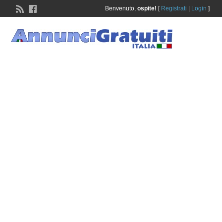
Benvenuto,
ospite!
[
Registrati
|
Login
]