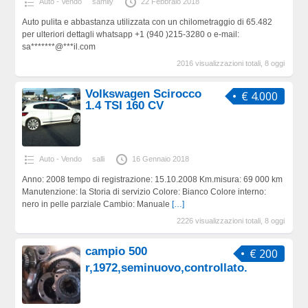
Auto - Vendo
samiiy
22 Febbraio 2018
Auto pulita e abbastanza utilizzata con un chilometraggio di 65.482
per ulteriori dettagli whatsapp +1 (940 )215-3280 o e-mail:
sa*******@***il.com
2016 visualizzazioni totali, 8 oggi
Volkswagen Scirocco
€ 4.000
1.4 TSI 160 CV
Auto - Vendo
salli
16 Gennaio 2018
Anno: 2008 tempo di registrazione: 15.10.2008 Km.misura: 69 000 km
Manutenzione: la Storia di servizio Colore: Bianco Colore interno:
nero in pelle parziale Cambio: Manuale
[…]
2226 visualizzazioni totali, 8 oggi
campio 500
€ 200
r,1972,seminuovo,controllato.