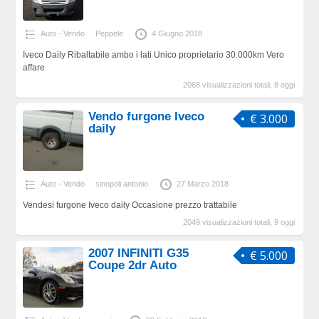
Auto - Vendo
Peppele
4 Giugno 2018
Iveco Daily Ribaltabile ambo i lati Unico proprietario 30.000km Vero
affare
2068 visualizzazioni totali, 8 oggi
Vendo furgone Iveco
€ 3.000
daily
Auto - Vendo
sinopoli antonio
27 Marzo 2018
Vendesi furgone Iveco daily Occasione prezzo trattabile
2049 visualizzazioni totali, 9 oggi
2007 INFINITI G35
€ 5.000
Coupe 2dr Auto