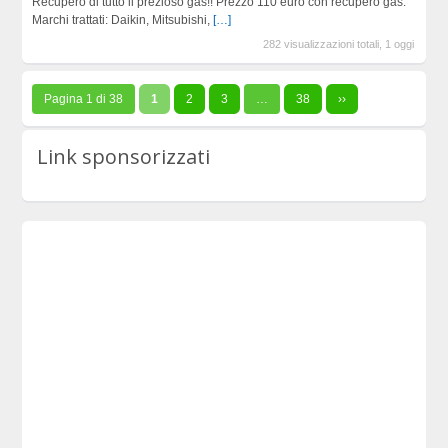
Recupero di tutto il prezioso gas!! Prezzo 110 euro con recupero gas.
Marchi trattati: Daikin, Mitsubishi,
[…]
282 visualizzazioni totali, 1 oggi
Pagina 1 di 38
1
2
3
…
38
››
Link sponsorizzati