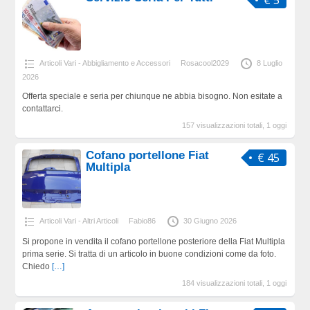
Articoli Vari - Abbigliamento e Accessori
Rosacool2029
8 Luglio
2026
Offerta speciale e seria per chiunque ne abbia bisogno. Non esitate a
contattarci.
157 visualizzazioni totali, 1 oggi
Cofano portellone Fiat
€ 45
Multipla
Articoli Vari - Altri Articoli
Fabio86
30 Giugno 2026
Si propone in vendita il cofano portellone posteriore della Fiat Multipla
prima serie. Si tratta di un articolo in buone condizioni come da foto.
Chiedo
[…]
184 visualizzazioni totali, 1 oggi