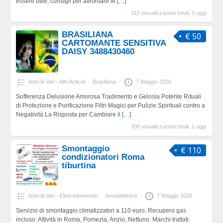
essere utile, consigli per affrontare le
[…]
315 visualizzazioni totali, 0 oggi
BRASILIANA
€ 50
CARTOMANTE SENSITIVA
DAISY 3488430460
Articoli Vari - Altri Articoli
Brasiliana
7 Maggio 2026
Sofferenza Delusione Amorosa Tradimento e Gelosia Potente Rituali
di Protezione e Purificazione Filtri Magici per Pulizie Spirituali contro a
Negatività La Risposta per Cambiare il
[…]
308 visualizzazioni totali, 1 oggi
Smontaggio
€ 110
condizionatori Roma
tiburtina
Articoli Vari - Elettrodomestici
Annaelettrica
7 Maggio 2026
Servizio di smontaggio climatizzatori a 110 euro. Recupero gas
incluso. Attività in Roma, Pomezia, Anzio, Nettuno. Marchi trattati: