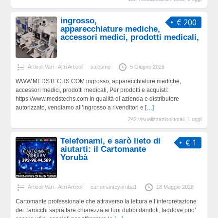
ingrosso,
€ 200
apparecchiature mediche,
accessori medici, prodotti medicali,
Articoli Vari - Altri Articoli
salesmp
5 Giugno 2026
WWW.MEDSTECHS.COM ingrosso, apparecchiature mediche,
accessori medici, prodotti medicali, Per prodotti e acquisti:
https://www.medstechs.com In qualità di azienda e distributore
autorizzato, vendiamo all’ingrosso a rivenditori e
[…]
242 visualizzazioni totali, 1 oggi
Telefonami, e sarò lieto di
€ 1
aiutarti: il Cartomante
Yorubà
Articoli Vari - Altri Articoli
cartomanteyoruba1
18 Maggio 2026
Cartomante professionale che attraverso la lettura e l’interpretazione
dei Tarocchi saprà fare chiarezza ai tuoi dubbi dandoti, laddove puo’