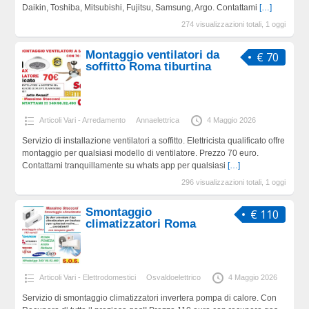
Daikin, Toshiba, Mitsubishi, Fujitsu, Samsung, Argo. Contattami
[…]
274 visualizzazioni totali, 1 oggi
Montaggio ventilatori da
€ 70
soffitto Roma tiburtina
Articoli Vari - Arredamento
Annaelettrica
4 Maggio 2026
Servizio di installazione ventilatori a soffitto. Elettricista qualificato offre
montaggio per qualsiasi modello di ventilatore. Prezzo 70 euro.
Contattami tranquillamente su whats app per qualsiasi
[…]
296 visualizzazioni totali, 1 oggi
Smontaggio
€ 110
climatizzatori Roma
Articoli Vari - Elettrodomestici
Osvaldoelettrico
4 Maggio 2026
Servizio di smontaggio climatizzatori invertera pompa di calore. Con