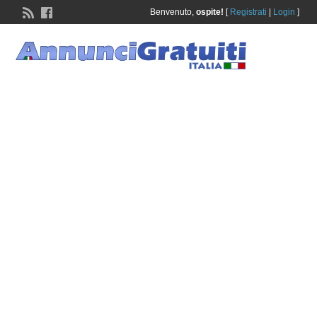
Benvenuto,
ospite!
[
Registrati
|
Login
]