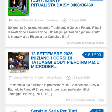
CARTOMANTE
RITUALISTA DAISY 3488430460
Articoli Vari - Altri Articoli
Brasiliana
15 Luglio 2026
Sofferenza Delusione Amorosa Tradimento e Gelosia Potente Rituali
di Protezione e Purificazione Filtri Magici per Pulizie Spirituali contro
la Negatività La Risposta per Cambiare il
[…]
83 visualizzazioni totali, 0 oggi
12.SETTEMBRE.2026
€ 1.500
INIZIANO I CORSI DI
TATUAGGI BODY PIERCING P.M.U
MICRODER...
Articoli Vari - Altri Articoli
Mister Tattoo
15 Luglio 2026
Trasforma la tua passione in professione! Dal 12 settembre 2026, a
Bagnolo in Piano (RE), partono i nuovi corsi professionali di
Tatuaggio, Piercing, P.M.U. e
[…]
124 visualizzazioni totali, 1 oggi
Servizio Seria Per Tutti
€ 5