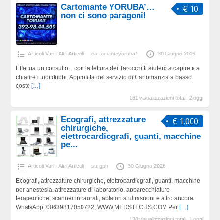
Cartomante YORUBA’…
€ 10
non ci sono paragoni!
Articoli Vari - Altri Articoli
cartomanteyoruba1
30 Giugno 2026
Effettua un consulto…con la lettura dei Tarocchi ti aiuterò a capire e a
chiarire i tuoi dubbi. Approfitta del servizio di Cartomanzia a basso
costo
[…]
161 visualizzazioni totali, 2 oggi
Ecografi, attrezzature
€ 1.000
chirurgiche,
elettrocardiografi, guanti, macchine
pe...
Articoli Vari - Altri Articoli
surgph
30 Giugno 2026
Ecografi, attrezzature chirurgiche, elettrocardiografi, guanti, macchine
per anestesia, attrezzature di laboratorio, apparecchiature
terapeutiche, scanner intraorali, ablatori a ultrasuoni e altro ancora.
WhatsApp: 00639817050722, WWW.MEDSTECHS.COM Per
[…]
138 visualizzazioni totali, 1 oggi