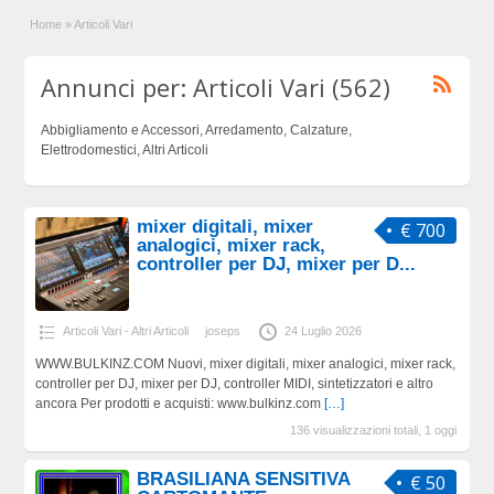
Home
»
Articoli Vari
Annunci per: Articoli Vari (562)
Abbigliamento e Accessori, Arredamento, Calzature,
Elettrodomestici, Altri Articoli
mixer digitali, mixer
€ 700
analogici, mixer rack,
controller per DJ, mixer per D...
Articoli Vari - Altri Articoli
joseps
24 Luglio 2026
WWW.BULKINZ.COM Nuovi, mixer digitali, mixer analogici, mixer rack,
controller per DJ, mixer per DJ, controller MIDI, sintetizzatori e altro
ancora Per prodotti e acquisti: www.bulkinz.com
[…]
136 visualizzazioni totali, 1 oggi
BRASILIANA SENSITIVA
€ 50