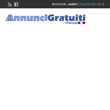
Benvenuto,
ospite!
[
Registrati
|
Login
]