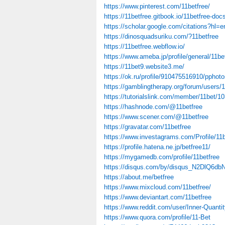
https://www.pinterest.com/11betfree/
https://11betfree.gitbook.io/11betfree-doc
https://scholar.google.com/citations?
https://dinosquadsuriku.com/?11betfree
https://11betfree.webflow.io/
https://www.ameba.jp/profile/general/11be
https://11bet9.website3.me/
https://ok.ru/profile/910475516910/ppho
https://gamblingtherapy.org/forum/users/1
https://tutorialslink.com/member/11bet/1
https://hashnode.com/@11betfree
https://www.scener.com/@11betfree
https://gravatar.com/11betfree
https://www.investagrams.com/Profile/11b
https://profile.hatena.ne.jp/betfree11/
https://mygamedb.com/profile/11betfree
https://disqus.com/by/disqus_N2DlQ6dbN
https://about.me/betfree
https://www.mixcloud.com/11betfree/
https://www.deviantart.com/11betfree
https://www.reddit.com/user/Inner-Quanti
https://www.quora.com/profile/11-Bet