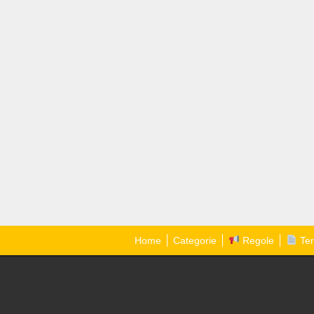
Home
Categorie
Regole
Ter