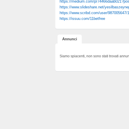
https://medium.com/p/74466daab021?post
https://www.slideshare.net/yesilbaszeyn
https://www.scribd.com/user/987005647/
https://issuu.com/11betfree
Annunci
Siamo spiacenti, non sono stati trovati annun