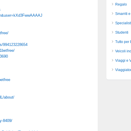
Regalo
s
Smarriti e
hl=en&user=kXd3FwwAAAAJ
Specialist
Studenti
tfree/
Tutto per
tos/994123228654
1betfree/
Veicoli ind
03690
Viaggi e 
Viaggiator
etfree
L/about/
ty-8409/