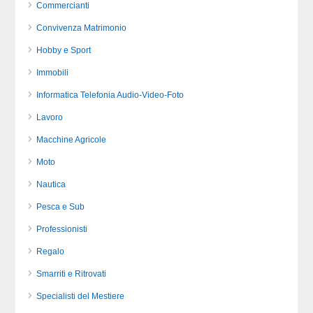
Commercianti
Convivenza Matrimonio
Hobby e Sport
Immobili
Informatica Telefonia Audio-Video-Foto
Lavoro
Macchine Agricole
Moto
Nautica
Pesca e Sub
Professionisti
Regalo
Smarriti e Ritrovati
Specialisti del Mestiere