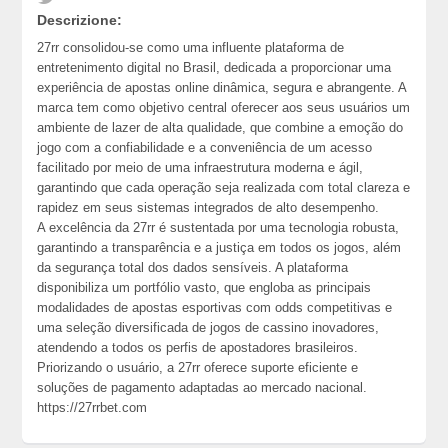
Descrizione:
27rr consolidou-se como uma influente plataforma de
entretenimento digital no Brasil, dedicada a proporcionar uma
experiência de apostas online dinâmica, segura e abrangente. A
marca tem como objetivo central oferecer aos seus usuários um
ambiente de lazer de alta qualidade, que combine a emoção do
jogo com a confiabilidade e a conveniência de um acesso
facilitado por meio de uma infraestrutura moderna e ágil,
garantindo que cada operação seja realizada com total clareza e
rapidez em seus sistemas integrados de alto desempenho.
A excelência da 27rr é sustentada por uma tecnologia robusta,
garantindo a transparência e a justiça em todos os jogos, além
da segurança total dos dados sensíveis. A plataforma
disponibiliza um portfólio vasto, que engloba as principais
modalidades de apostas esportivas com odds competitivas e
uma seleção diversificada de jogos de cassino inovadores,
atendendo a todos os perfis de apostadores brasileiros.
Priorizando o usuário, a 27rr oferece suporte eficiente e
soluções de pagamento adaptadas ao mercado nacional.
https://27rrbet.com