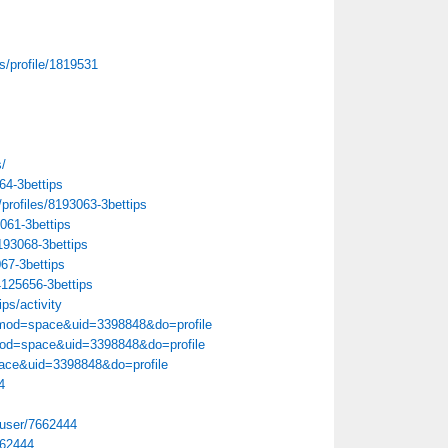
/profile/1819531
s/
64-3bettips
/profiles/8193063-3bettips
3061-3bettips
193068-3bettips
067-3bettips
/4125656-3bettips
ips/activity
?mod=space&uid=3398848&do=profile
mod=space&uid=3398848&do=profile
ace&uid=3398848&do=profile
4
/user/7662444
662444