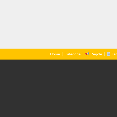
Home
Categorie
Regole
Ter