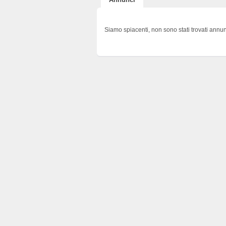
Siamo spiacenti, non sono stati trovati annun