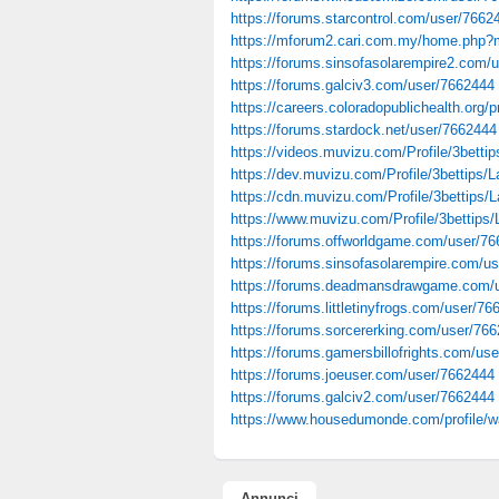
https://forums.starcontrol.com/user/7662
https://mforum2.cari.com.my/home.php
https://forums.sinsofasolarempire2.com/
https://forums.galciv3.com/user/7662444
https://careers.coloradopublichealth.org/p
https://forums.stardock.net/user/7662444
https://videos.muvizu.com/Profile/3bettip
https://dev.muvizu.com/Profile/3bettips/L
https://cdn.muvizu.com/Profile/3bettips/L
https://www.muvizu.com/Profile/3bettips/
https://forums.offworldgame.com/user/7
https://forums.sinsofasolarempire.com/u
https://forums.deadmansdrawgame.com/u
https://forums.littletinyfrogs.com/user/7
https://forums.sorcererking.com/user/76
https://forums.gamersbillofrights.com/us
https://forums.joeuser.com/user/7662444
https://forums.galciv2.com/user/7662444
https://www.housedumonde.com/profile/
Annunci