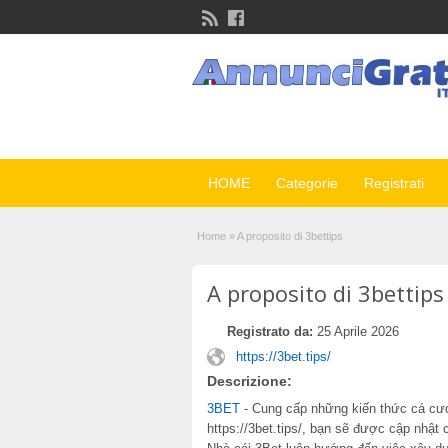
HOME
Categorie
Registrati
Home
»
A proposito di 3bettips
A proposito di 3bettips
Registrato da:
25 Aprile 2026
https://3bet.tips/
Descrizione:
3BET
- Cung cấp những kiến thức cá cược
https://3bet.tips/, bạn sẽ được cập nhật 