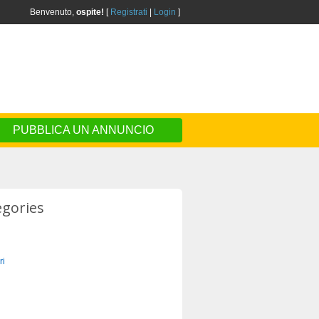
Benvenuto,
ospite!
[
Registrati
|
Login
]
PUBBLICA UN ANNUNCIO
egories
ri