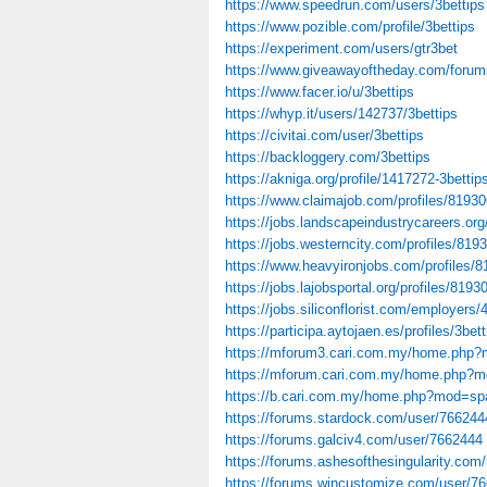
https://www.speedrun.com/users/3bettips
https://www.pozible.com/profile/3bettips
https://experiment.com/users/gtr3bet
https://www.giveawayoftheday.com/forums
https://www.facer.io/u/3bettips
https://whyp.it/users/142737/3bettips
https://civitai.com/user/3bettips
https://backloggery.com/3bettips
https://akniga.org/profile/1417272-3bettip
https://www.claimajob.com/profiles/81930
https://jobs.landscapeindustrycareers.org
https://jobs.westerncity.com/profiles/819
https://www.heavyironjobs.com/profiles/8
https://jobs.lajobsportal.org/profiles/8193
https://jobs.siliconflorist.com/employers
https://participa.aytojaen.es/profiles/3bett
https://mforum3.cari.com.my/home.php
https://mforum.cari.com.my/home.php?
https://b.cari.com.my/home.php?mod=sp
https://forums.stardock.com/user/766244
https://forums.galciv4.com/user/7662444
https://forums.ashesofthesingularity.com
https://forums.wincustomize.com/user/7