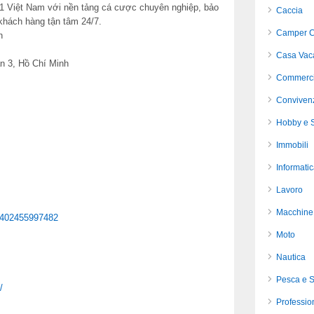
ố 1 Việt Nam với nền tảng cá cược chuyên nghiệp, bảo
Caccia
 khách hàng tận tâm 24/7.
Camper C
n
Casa Vac
n 3, Hồ Chí Minh
Commerci
Conviven
Hobby e S
Immobili
Informati
Lavoro
Macchine 
70402455997482
Moto
Nautica
Pesca e 
/
Profession