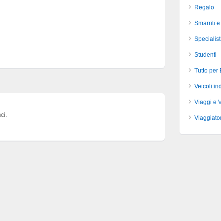
Regalo
Smarriti e
Specialist
Studenti
Tutto per
Veicoli ind
Viaggi e 
ci.
Viaggiator