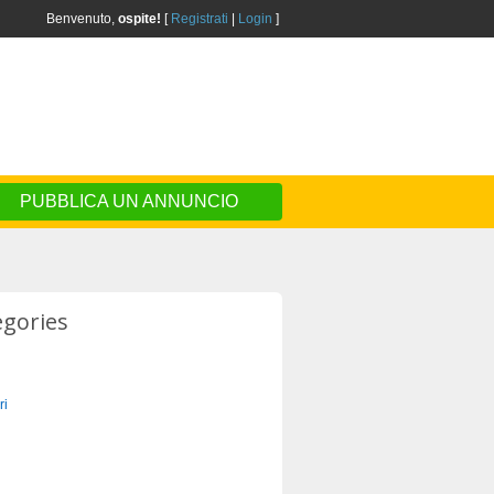
Benvenuto,
ospite!
[
Registrati
|
Login
]
PUBBLICA UN ANNUNCIO
egories
ri