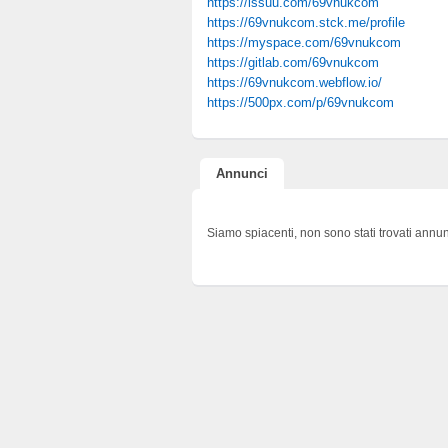
https://issuu.com/69vnukcom
https://69vnukcom.stck.me/profile
https://myspace.com/69vnukcom
https://gitlab.com/69vnukcom
https://69vnukcom.webflow.io/
https://500px.com/p/69vnukcom
Annunci
Siamo spiacenti, non sono stati trovati annun