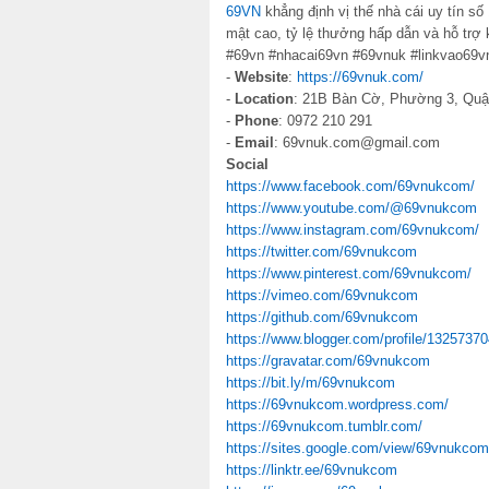
69VN
khẳng định vị thế nhà cái uy tín s
mật cao, tỷ lệ thưởng hấp dẫn và hỗ trợ
#69vn #nhacai69vn #69vnuk #linkvao69v
-
Website
:
https://69vnuk.com/
-
Location
: 21B Bàn Cờ, Phường 3, Quậ
-
Phone
: 0972 210 291
-
Email
: 69vnuk.com@gmail.com
Social
https://www.facebook.com/69vnukcom/
https://www.youtube.com/@69vnukcom
https://www.instagram.com/69vnukcom/
https://twitter.com/69vnukcom
https://www.pinterest.com/69vnukcom/
https://vimeo.com/69vnukcom
https://github.com/69vnukcom
https://www.blogger.com/profile/132573
https://gravatar.com/69vnukcom
https://bit.ly/m/69vnukcom
https://69vnukcom.wordpress.com/
https://69vnukcom.tumblr.com/
https://sites.google.com/view/69vnukcom
https://linktr.ee/69vnukcom