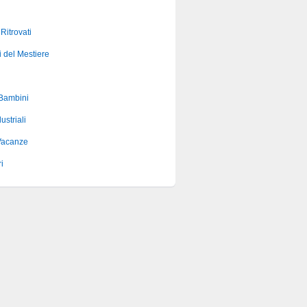
 Ritrovati
i del Mestiere
 Bambini
ustriali
Vacanze
i