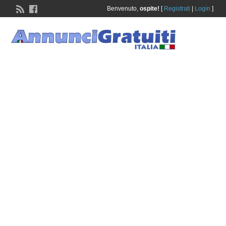
Benvenuto,
ospite!
[
Registrati
|
Login
]