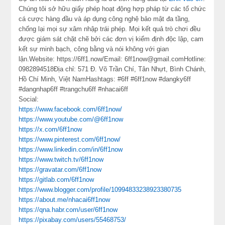
Chúng tôi sở hữu giấy phép hoạt động hợp pháp từ các tổ chức
cá cược hàng đầu và áp dụng công nghệ bảo mật đa tầng,
chống lại mọi sự xâm nhập trái phép. Mọi kết quả trò chơi đều
được giám sát chặt chẽ bởi các đơn vị kiểm định độc lập, cam
kết sự minh bạch, công bằng và nói không với gian
lận.Website: https://6ff1.now/Email: 6ff1now@gmail.comHotline:
0982894518Địa chỉ: 571 Đ. Võ Trần Chí, Tân Nhựt, Bình Chánh,
Hồ Chí Minh, Việt NamHashtags: #6ff #6ff1now #dangky6ff
#dangnhap6ff #trangchu6ff #nhacai6ff
Social:
https://www.facebook.com/6ff1now/
https://www.youtube.com/@6ff1now
https://x.com/6ff1now
https://www.pinterest.com/6ff1now/
https://www.linkedin.com/in/6ff1now
https://www.twitch.tv/6ff1now
https://gravatar.com/6ff1now
https://gitlab.com/6ff1now
https://www.blogger.com/profile/10994833238923380735
https://about.me/nhacai6ff1now
https://qna.habr.com/user/6ff1now
https://pixabay.com/users/55468753/