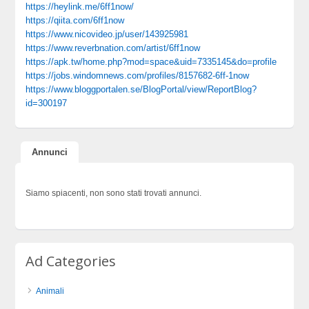
https://heylink.me/6ff1now/
https://qiita.com/6ff1now
https://www.nicovideo.jp/user/143925981
https://www.reverbnation.com/artist/6ff1now
https://apk.tw/home.php?mod=space&uid=7335145&do=profile
https://jobs.windomnews.com/profiles/8157682-6ff-1now
https://www.bloggportalen.se/BlogPortal/view/ReportBlog?
id=300197
Annunci
Siamo spiacenti, non sono stati trovati annunci.
Ad Categories
Animali