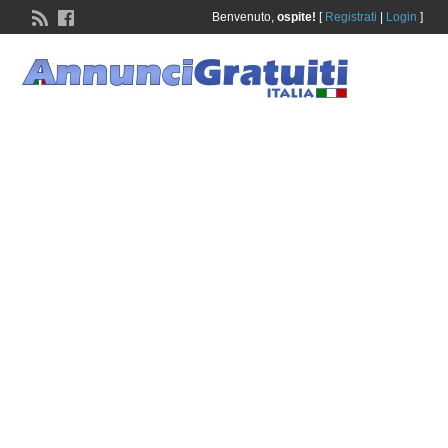
Benvenuto,
ospite!
[
Registrati
|
Login
]