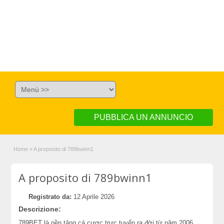
PUBBLICA UN ANNUNCIO
Home
»
A proposito di 789bwinn1
A proposito di 789bwinn1
Registrato da:
12 Aprile 2026
Descrizione:
789BET là nền tảng cá cược trực tuyến ra đời từ năm 2006,