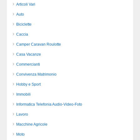
Articoli Vari
Auto
Biciclette
Caccia
Camper Caravan Roulotte
Casa Vacanze
Commercianti
Convivenza Matrimonio
Hobby e Sport
Immobili
Informatica Telefonia Audio-Video-Foto
Lavoro
Macchine Agricole
Moto