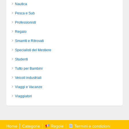
Nautica
Pesca e Sub
Professionisti
Regalo
Smarriti e Ritrovati
Specialisti del Mestiere
Studenti
Tutto per Bambini
Veicoli industriali
Viaggi e Vacanze
Viaggiatori
Home
Categorie
Regole
Termini e condizioni