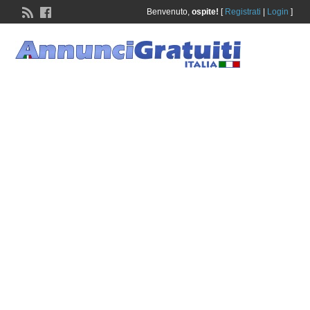
Benvenuto,
ospite!
[
Registrati
|
Login
]