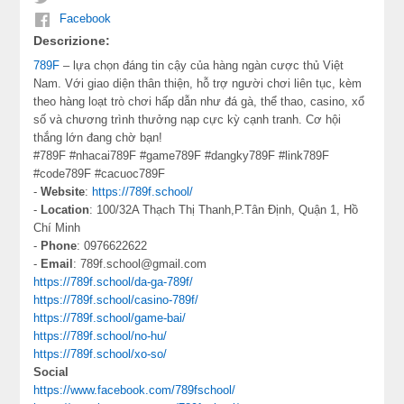
Facebook
Descrizione:
789F
– lựa chọn đáng tin cậy của hàng ngàn cược thủ Việt
Nam. Với giao diện thân thiện, hỗ trợ người chơi liên tục, kèm
theo hàng loạt trò chơi hấp dẫn như đá gà, thể thao, casino, xổ
số và chương trình thưởng nạp cực kỳ cạnh tranh. Cơ hội
thắng lớn đang chờ bạn!
#789F #nhacai789F #game789F #dangky789F #link789F
#code789F #cacuoc789F
-
Website
:
https://789f.school/
-
Location
: 100/32A Thạch Thị Thanh,P.Tân Định, Quận 1, Hồ
Chí Minh
-
Phone
: 0976622622
-
Email
: 789f.school@gmail.com
https://789f.school/da-ga-789f/
https://789f.school/casino-789f/
https://789f.school/game-bai/
https://789f.school/no-hu/
https://789f.school/xo-so/
Social
https://www.facebook.com/789fschool/