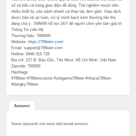
số và bắn cá trong giao diện dễ dùng. Trải nghiệm mượt trên
nhiều thiết bị, vào sảnh nhanh và thao tác đơn giản. Giao dịch
được bảo vệ an toàn, xử lý minh bạch kèm thưởng tân thủ
đáng chú ý. 789WIN hỗ trợ 24/7 để người chơi yên tâm giải trí.
Thông Tin Liên Hệ
Thương hiệu: 789WIN
Website:
https://789wiin.com/
Email: support@789wiin.com
Hotline: 0946 315 728
Địa chỉ: 217 Đ. Bàu Gốc, Tân Nhựt, Hồ Chí Minh, Việt Nam
Zipcode: 700000
Hashtags
#789win #789wincasino #slotgame789win #nhacai789win
#dangky789win
Annunci
Siamo spiacenti, non sono stati trovati annunci.