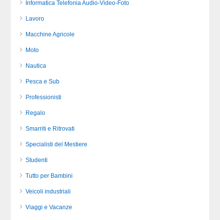
Informatica Telefonia Audio-Video-Foto
Lavoro
Macchine Agricole
Moto
Nautica
Pesca e Sub
Professionisti
Regalo
Smarriti e Ritrovati
Specialisti del Mestiere
Studenti
Tutto per Bambini
Veicoli industriali
Viaggi e Vacanze