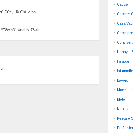
Caccia
Thủ Đức, Hồ Chí Minh
Camper C
Casa Vac
 #78win01 #dai-ly-78win
Commerci
Conviven
Hobby e S
Immobili
ci.
Informati
Lavoro
Macchine 
Moto
Nautica
Pesca e 
Profession