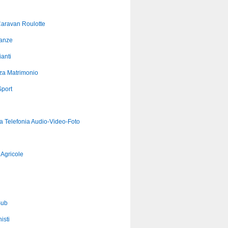
aravan Roulotte
anze
anti
za Matrimonio
port
ca Telefonia Audio-Video-Foto
Agricole
Sub
isti