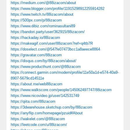
https://medium.com/@88izacom/about
https://www.blogger.com/profile/11915298912255914282
https://www.twitch.tv/88izacom/about
https://500px.com/p/88izacom
https://www.dibiz.com/rominasultani89
https://bandori.party/user/362915/88izacom/
https://hackaday.io/88izacom
https://makeagif.com/user/88izacom?ref=q4tb7R
https://doselect.com/@547fe07473bcc1a8aeece8864
https://gravatar.com/88izacom
https://disqus.com/by/88izacom/about/
https://www.producthunt.com/@88izacom
https://connect.garmin.com/modern/profile/11e50a1d-e574-40a9-
8907-5679cd14511e
https://about.me/web88izacom
https://www.walkscore.com/people/145062497747/88izacom
https://www.nicovideo.jp/user/142531749
https://qiita.com/88izacom
https://3dwarehouse.sketchup.com/by/88izacom
https://anyflip.com/homepage/pzuid#About
https://wakelet.com/@88izacom
https://leetcode.com/u/88izacom/