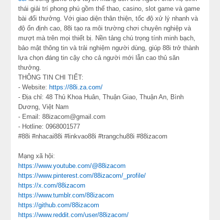
thái giải trí phong phú gồm thể thao, casino, slot game và game
bài đổi thưởng. Với giao diện thân thiện, tốc độ xử lý nhanh và
độ ổn định cao, 88i tạo ra môi trường chơi chuyên nghiệp và
mượt mà trên mọi thiết bị. Nền tảng chú trọng tính minh bạch,
bảo mật thông tin và trải nghiệm người dùng, giúp 88i trở thành
lựa chọn đáng tin cậy cho cả người mới lẫn cao thủ săn
thưởng.
THÔNG TIN CHI TIẾT:
- Website:
https://88i.za.com/
- Địa chỉ: 48 Thủ Khoa Huân, Thuận Giao, Thuận An, Bình
Dương, Việt Nam
- Email: 88izacom@gmail.com
- Hotline: 0968001577
#88i #nhacai88i #linkvao88i #trangchu88i #88izacom
Mạng xã hội:
https://www.youtube.com/@88izacom
https://www.pinterest.com/88izacom/_profile/
https://x.com/88izacom
https://www.tumblr.com/88izacom
https://github.com/88izacom
https://www.reddit.com/user/88izacom/