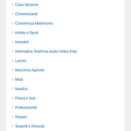
Casa Vacanze
Commercianti
Convivenza Matrimonio
Hobby e Sport
Immobili
Informatica Telefonia Audio-Video-Foto
Lavoro
Macchine Agricole
Moto
Nautica
Pesca e Sub
Professionisti
Regalo
Smarriti e Ritrovati