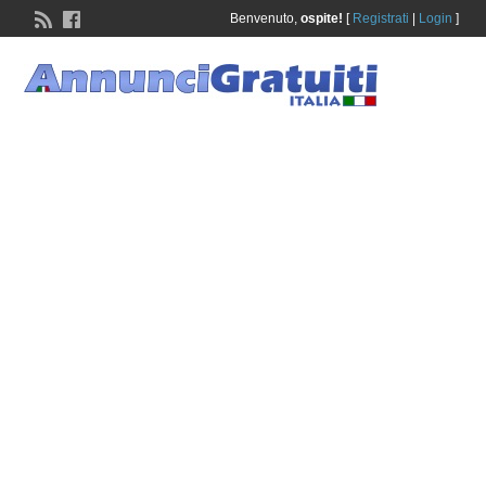
Benvenuto,
ospite!
[
Registrati
|
Login
]