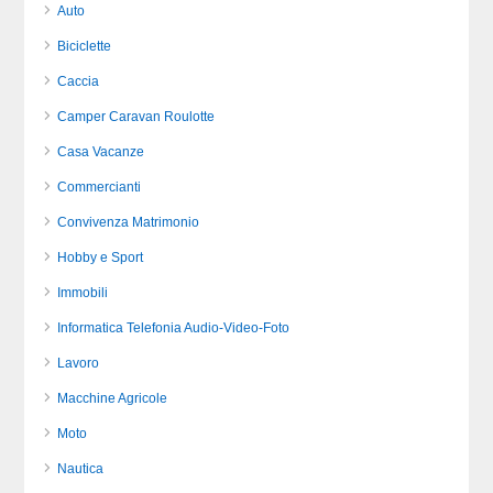
Auto
Biciclette
Caccia
Camper Caravan Roulotte
Casa Vacanze
Commercianti
Convivenza Matrimonio
Hobby e Sport
Immobili
Informatica Telefonia Audio-Video-Foto
Lavoro
Macchine Agricole
Moto
Nautica