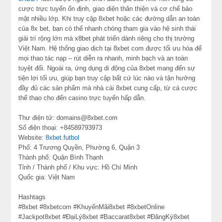
cược trực tuyến ổn định, giao diện thân thiện và cơ chế bảo
mật nhiều lớp. Khi truy cập 8xbet hoặc các đường dẫn an toàn
của 8x bet, bạn có thể nhanh chóng tham gia vào hệ sinh thái
giải trí rộng lớn mà x8bet phát triển dành riêng cho thị trường
Việt Nam. Hệ thống giao dịch tại 8xbet com được tối ưu hóa để
mọi thao tác nạp – rút diễn ra nhanh, minh bạch và an toàn
tuyệt đối. Ngoài ra, ứng dụng di động của 8xbet mang đến sự
tiện lợi tối ưu, giúp bạn truy cập bất cứ lúc nào và tận hưởng
đầy đủ các sản phẩm mà nhà cái 8xbet cung cấp, từ cá cược
thể thao cho đến casino trực tuyến hấp dẫn.
Thư điện tử: domains@8xbet.com
Số điện thoại: +84589793973
Website:
8xbet.futbol
Phố: 4 Trương Quyền, Phường 6, Quận 3
Thành phố: Quận Bình Thạnh
Tỉnh / Thành phố / Khu vực: Hồ Chí Minh
Quốc gia: Việt Nam
Hashtags
#8xbet #8xbetcom #KhuyếnMãi8xbet #8xbetOnline
#Jackpot8xbet #ĐạiLý8xbet #Baccarat8xbet #ĐăngKý8xbet