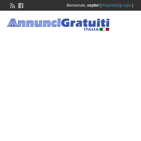
Benvenuto,
ospite!
[
Registrati
|
Login
]