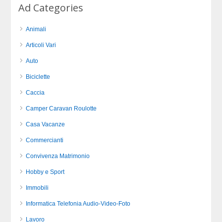
Ad Categories
Animali
Articoli Vari
Auto
Biciclette
Caccia
Camper Caravan Roulotte
Casa Vacanze
Commercianti
Convivenza Matrimonio
Hobby e Sport
Immobili
Informatica Telefonia Audio-Video-Foto
Lavoro