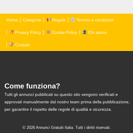
Home
Categorie
Regole
Termini e condizioni
Privacy Policy
Cookie Policy
Chi siamo
Contatti
Come funziona?
Tutti gli annunci pubblicati su questo sito vengono verificati e
approvati manualmente dal nostro team prima della pubblicazione,
per garantire il rispetto delle regole di qualità e sicurezza.
© 2026 Annunci Gratuiti Italia. Tutti i diritti riservati.