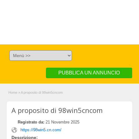
PUBBLICA UN ANNUNCIO
Home
»
A proposito di 98win5cncom
A proposito di 98win5cncom
Registrato da:
21 Novembre 2025
https://98win5.cn.com/
Descrizione: