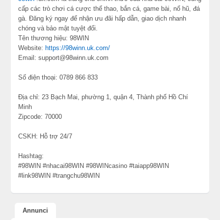
cấp các trò chơi cá cược thể thao, bắn cá, game bài, nổ hũ, đá
gà. Đăng ký ngay để nhận ưu đãi hấp dẫn, giao dịch nhanh
chóng và bảo mật tuyệt đối.
Tên thương hiệu: 98WIN
Website:
https://98winn.uk.com/
Email: support@98winn.uk.com
Số điện thoại: 0789 866 833
Địa chỉ: 23 Bạch Mai, phường 1, quận 4, Thành phố Hồ Chí
Minh
Zipcode: 70000
CSKH: Hỗ trợ 24/7
Hashtag:
#98WIN #nhacai98WIN #98WINcasino #taiapp98WIN
#link98WIN #trangchu98WIN
Annunci