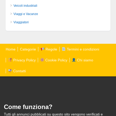
Veicoli industriali
Viaggi e Vacanze
Viaggiatori
Home
Categorie
Regole
Termini e condizioni
Privacy Policy
Cookie Policy
Chi siamo
Contatti
Come funziona?
Tutti gli annunci pubblicati su questo sito vengono verificati e