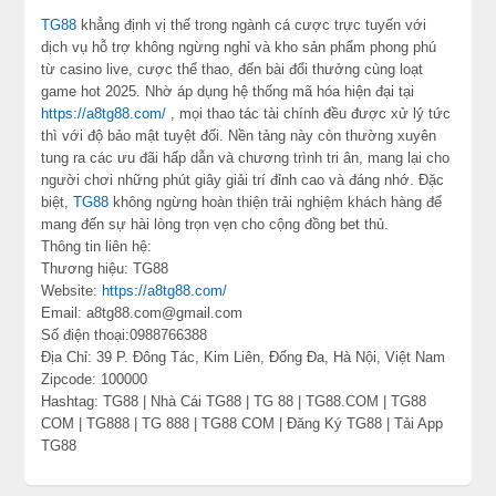
TG88
khẳng định vị thế trong ngành cá cược trực tuyến với
dịch vụ hỗ trợ không ngừng nghỉ và kho sản phẩm phong phú
từ casino live, cược thể thao, đến bài đổi thưởng cùng loạt
game hot 2025. Nhờ áp dụng hệ thống mã hóa hiện đại tại
https://a8tg88.com/
, mọi thao tác tài chính đều được xử lý tức
thì với độ bảo mật tuyệt đối. Nền tảng này còn thường xuyên
tung ra các ưu đãi hấp dẫn và chương trình tri ân, mang lại cho
người chơi những phút giây giải trí đỉnh cao và đáng nhớ. Đặc
biệt,
TG88
không ngừng hoàn thiện trải nghiệm khách hàng để
mang đến sự hài lòng trọn vẹn cho cộng đồng bet thủ.
Thông tin liên hệ:
Thương hiệu: TG88
Website:
https://a8tg88.com/
Email: a8tg88.com@gmail.com
Số điện thoại:0988766388
Địa Chỉ: 39 P. Đông Tác, Kim Liên, Đống Đa, Hà Nội, Việt Nam
Zipcode: 100000
Hashtag: TG88 | Nhà Cái TG88 | TG 88 | TG88.COM | TG88
COM | TG888 | TG 888 | TG88 COM | Đăng Ký TG88 | Tải App
TG88