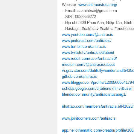
Website:
www.antiracistusa.org/
– Email: cakhiatvai@gmail.com
– SĐT: 0933836272
– Địa chỉ: 309 Phan Anh, Hiệp Tân, Bình
– Hastags: #cakhiatv #cakhia #tructiepb
www.youtube.com/@antiracis
www.pinterest.com/antiracis/
www.tumblr.com/antiracis
www.twitch.tv/antiracis0/about
www.reddit.com/user/antiracis0/
medium.com/@antiracis/about
vi.gravatar.com/dutifullywonderlandf6435
github.com/antiracis
www.blogger.com/profile/1200560664179
scholar.google.com/citations?hl=vi&us
blender.community/antiracistusaorg1/
nhattao.com/members/antiracis.6841623/
www.jointcorners.com/antiracis
app.hellothematic.com/creator/profile/10