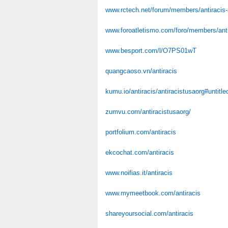
www.rctech.net/forum/members/antiracis
www.foroatletismo.com/foro/members/anti
www.besport.com/l/O7PS01wT
quangcaoso.vn/antiracis
kumu.io/antiracis/antiracistusaorg#untitl
zumvu.com/antiracistusaorg/
portfolium.com/antiracis
ekcochat.com/antiracis
www.noifias.it/antiracis
www.mymeetbook.com/antiracis
shareyoursocial.com/antiracis