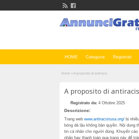
HOME
Categorie
Registrati
Home
»
A proposito di antiracis
A proposito di antiraci
Registrato da:
4 Ottobre 2025
Descrizione:
Trang web
www.antiracistusa.org/
bị nhiề
bóng đá lậu không bản quyền. Nội dung th
tin cá nhân cho người dùng. Khuyến cáo 
nhân hay thanh toán qua trang này để trán