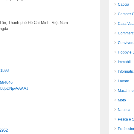
Caccia
Camper C
 Tân, Thành phố Hồ Chí Minh, Việt Nam
Casa Vac
ongda
Commerci
Conviven
Hobby e S
Immobili
d1b98
Informati
Lavoro
4594646
er=b8pDNjwAAAAJ
Macchine 
Moto
Nautica
Pesca e 
Profession
62952