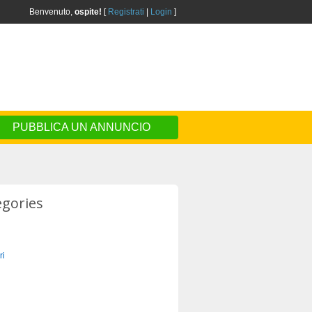
Benvenuto,
ospite!
[
Registrati
|
Login
]
PUBBLICA UN ANNUNCIO
egories
ri