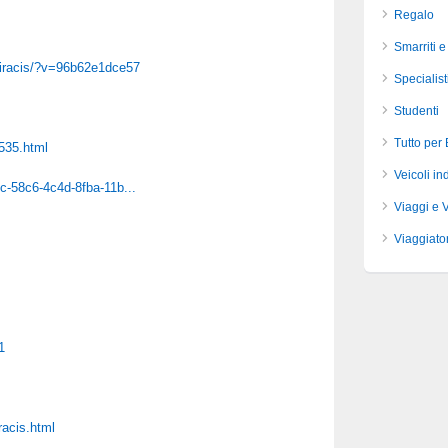
Regalo
Smarriti e
iracis/?v=96b62e1dce57
Specialist
Studenti
Tutto per
535.html
Veicoli ind
-58c6-4c4d-8fba-11b...
Viaggi e 
Viaggiator
1
acis.html