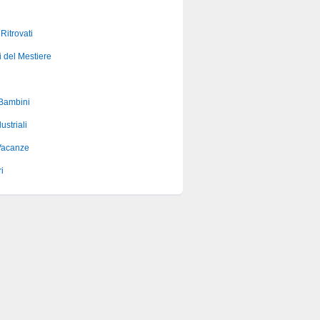
 Ritrovati
i del Mestiere
 Bambini
ustriali
Vacanze
i