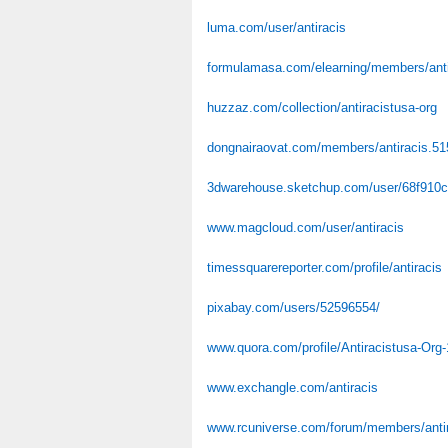
luma.com/user/antiracis
formulamasa.com/elearning/members/ant
huzzaz.com/collection/antiracistusa-org
dongnairaovat.com/members/antiracis.51
3dwarehouse.sketchup.com/user/68f910cc
www.magcloud.com/user/antiracis
timessquarereporter.com/profile/antiracis
pixabay.com/users/52596554/
www.quora.com/profile/Antiracistusa-Org-
www.exchangle.com/antiracis
www.rcuniverse.com/forum/members/antir