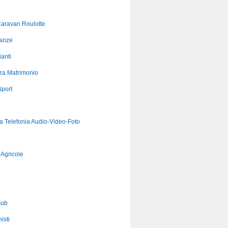
aravan Roulotte
anze
anti
za Matrimonio
port
ca Telefonia Audio-Video-Foto
Agricole
Sub
isti