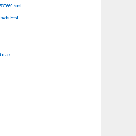
-507660.html
racis.html
ed-map