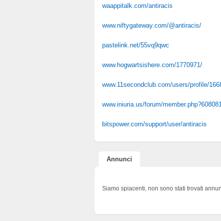
waappitalk.com/antiracis
www.niftygateway.com/@antiracis/
pastelink.net/55vq9qwc
www.hogwartsishere.com/1770971/
www.11secondclub.com/users/profile/166
www.iniuria.us/forum/member.php?608081-
bitspower.com/support/user/antiracis
Annunci
Siamo spiacenti, non sono stati trovati annun