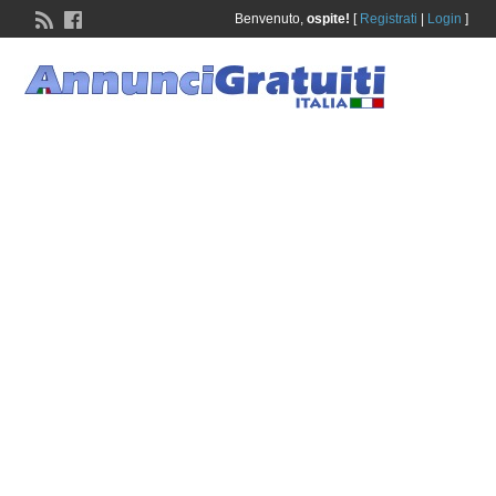
Benvenuto,
ospite!
[
Registrati
|
Login
]