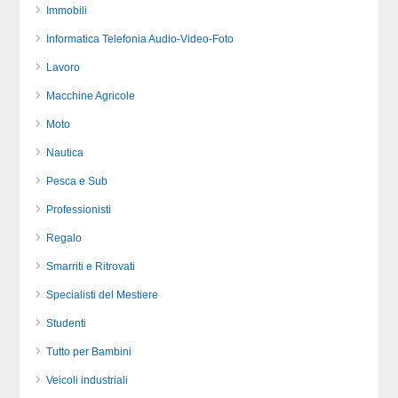
Immobili
Informatica Telefonia Audio-Video-Foto
Lavoro
Macchine Agricole
Moto
Nautica
Pesca e Sub
Professionisti
Regalo
Smarriti e Ritrovati
Specialisti del Mestiere
Studenti
Tutto per Bambini
Veicoli industriali