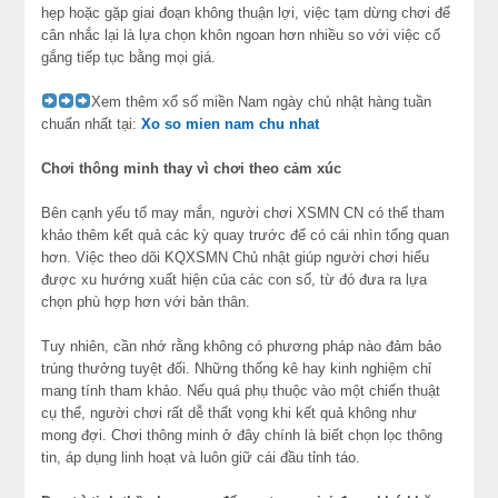
hẹp hoặc gặp giai đoạn không thuận lợi, việc tạm dừng chơi để
cân nhắc lại là lựa chọn khôn ngoan hơn nhiều so với việc cố
gắng tiếp tục bằng mọi giá.
Xem thêm xổ số miền Nam ngày chủ nhật hàng tuần
chuẩn nhất tại:
Xo so mien nam chu nhat
Chơi thông minh thay vì chơi theo cảm xúc
Bên cạnh yếu tố may mắn, người chơi XSMN CN có thể tham
khảo thêm kết quả các kỳ quay trước để có cái nhìn tổng quan
hơn. Việc theo dõi KQXSMN Chủ nhật giúp người chơi hiểu
được xu hướng xuất hiện của các con số, từ đó đưa ra lựa
chọn phù hợp hơn với bản thân.
Tuy nhiên, cần nhớ rằng không có phương pháp nào đảm bảo
trúng thưởng tuyệt đối. Những thống kê hay kinh nghiệm chỉ
mang tính tham khảo. Nếu quá phụ thuộc vào một chiến thuật
cụ thể, người chơi rất dễ thất vọng khi kết quả không như
mong đợi. Chơi thông minh ở đây chính là biết chọn lọc thông
tin, áp dụng linh hoạt và luôn giữ cái đầu tỉnh táo.