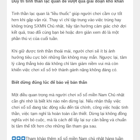
Duy trì tinh thần lạc quan để vượt qua giai đoạn khó khăn
Tinh thần lạc quan là “liều thuốc” giúp người chơi cầm cự tốt
hơn khi gặp vận rủi. Thay vì chỉ tập trung vào việc trúng hay
không trúng SXMN Chủ nhật, hãy tận hưởng cảm giác chờ đợi
kết quả, trao đổi cùng bạn bè hoặc đơn giản xem đó là một
phần thú vị của cuối tuần.
Khi giữ được tinh thần thoải mái, người chơi sẽ ít bị ảnh
hưởng tiêu cực bởi những lần không may mắn. Ngược lại, tâm
lý căng thẳng kéo dài không chỉ làm giảm niềm vui mà còn
khiến việc chơi xổ số trở thành gánh nặng không đáng có.
Biết dừng đúng lúc để bảo vệ bản thân
Một điều quan trọng mà người chơi xổ số miền Nam Chủ nhật
cần ghi nhớ là biết khi nào nên dừng lại. Nếu nhận thấy việc
chơi xổ số đang tác động xấu đến tài chính, công việc hoặc tinh
thần, việc tạm nghỉ là hoàn toàn cần thiết. Dừng lại không đồng
nghĩa với bỏ cuộc, mà là cách để lấy lại sự cân bằng và chuẩn
bị tâm thế tốt hơn cho những lần tham gia sau.
Tham khảo thêm xổ số miền Nam chủ nhật hàng tuần