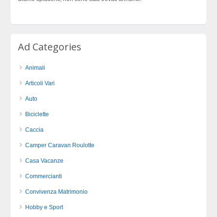
Ad Categories
Animali
Articoli Vari
Auto
Biciclette
Caccia
Camper Caravan Roulotte
Casa Vacanze
Commercianti
Convivenza Matrimonio
Hobby e Sport