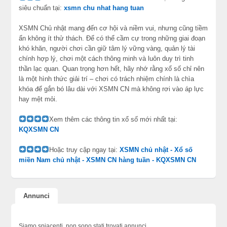
siêu chuẩn tại:
xsmn chu nhat hang tuan
XSMN Chủ nhật mang đến cơ hội và niềm vui, nhưng cũng tiềm
ẩn không ít thử thách. Để có thể cầm cự trong những giai đoạn
khó khăn, người chơi cần giữ tâm lý vững vàng, quản lý tài
chính hợp lý, chơi một cách thông minh và luôn duy trì tinh
thần lạc quan. Quan trọng hơn hết, hãy nhớ rằng xổ số chỉ nên
là một hình thức giải trí – chơi có trách nhiệm chính là chìa
khóa để gắn bó lâu dài với XSMN CN mà không rơi vào áp lực
hay mệt mỏi.
Xem thêm các thông tin xổ số mới nhất tại:
KQXSMN CN
Hoặc truy cập ngay tại:
XSMN chủ nhật - Xổ số
miền Nam chủ nhật - XSMN CN hàng tuần - KQXSMN CN
Annunci
Siamo spiacenti, non sono stati trovati annunci.