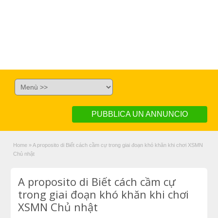
PUBBLICA UN ANNUNCIO
Home
»
A proposito di Biết cách cầm cự trong giai đoạn khó khăn khi chơi XSMN
Chủ nhật
A proposito di Biết cách cầm cự
trong giai đoạn khó khăn khi chơi
XSMN Chủ nhật