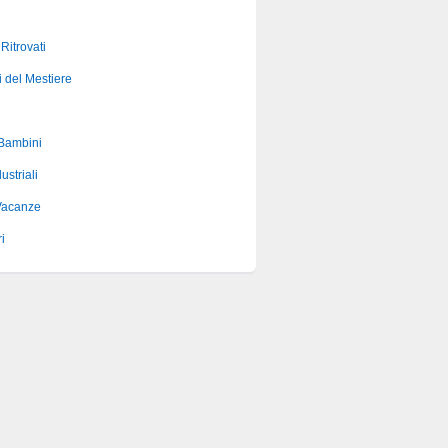
 Ritrovati
i del Mestiere
 Bambini
ustriali
Vacanze
i