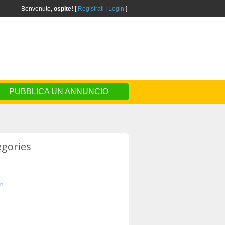
Benvenuto,
ospite!
[
Registrati
|
Login
]
PUBBLICA UN ANNUNCIO
egories
ri