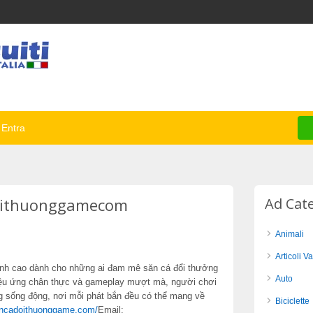
Entra
doithuonggamecom
Ad Cat
Animali
Articoli Va
 đỉnh cao dành cho những ai đam mê săn cá đổi thưởng
Auto
hiệu ứng chân thực và gameplay mượt mà, người chơi
g sống động, nơi mỗi phát bắn đều có thể mang về
Biciclette
bancadoithuonggame.com/
Email: