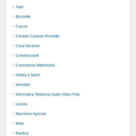
Auto
Biciclette
Caccia
Camper Caravan Roulotte
Casa Vacanze
Commercianti
Convivenza Matrimonio
Hobby e Sport
Immobili
Informatica Telefonia Audio-Video-Foto
Lavoro
Macchine Agricole
Moto
Nautica