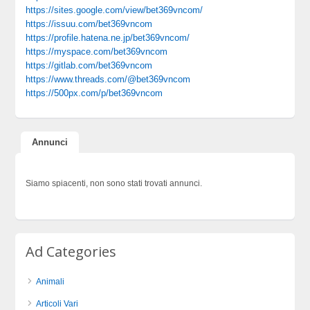
https://sites.google.com/view/bet369vncom/
https://issuu.com/bet369vncom
https://profile.hatena.ne.jp/bet369vncom/
https://myspace.com/bet369vncom
https://gitlab.com/bet369vncom
https://www.threads.com/@bet369vncom
https://500px.com/p/bet369vncom
Annunci
Siamo spiacenti, non sono stati trovati annunci.
Ad Categories
Animali
Articoli Vari