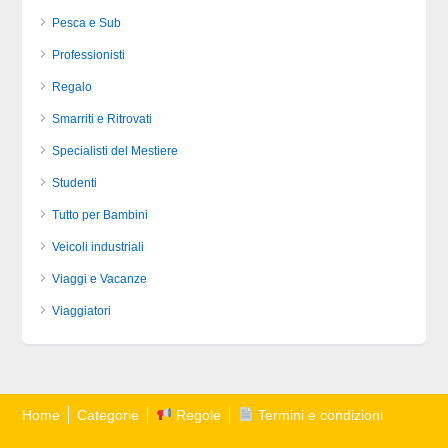
Pesca e Sub
Professionisti
Regalo
Smarriti e Ritrovati
Specialisti del Mestiere
Studenti
Tutto per Bambini
Veicoli industriali
Viaggi e Vacanze
Viaggiatori
Home
Categorie
Regole
Termini e condizioni