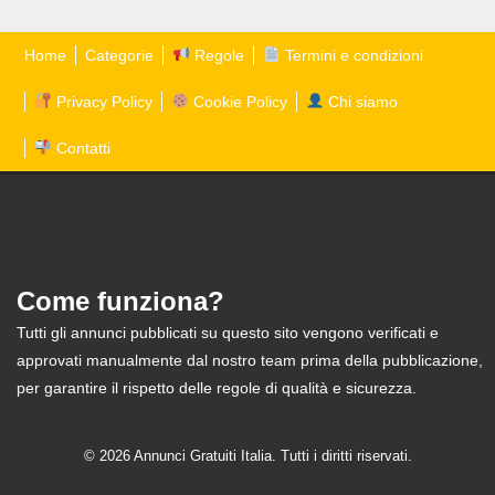
Home
Categorie
Regole
Termini e condizioni
Privacy Policy
Cookie Policy
Chi siamo
Contatti
Come funziona?
Tutti gli annunci pubblicati su questo sito vengono verificati e
approvati manualmente dal nostro team prima della pubblicazione,
per garantire il rispetto delle regole di qualità e sicurezza.
© 2026 Annunci Gratuiti Italia. Tutti i diritti riservati.