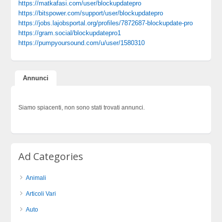
https://matkafasi.com/user/blockupdatepro
https://bitspower.com/support/user/blockupdatepro
https://jobs.lajobsportal.org/profiles/7872687-blockupdate-pro
https://gram.social/blockupdatepro1
https://pumpyoursound.com/u/user/1580310
Annunci
Siamo spiacenti, non sono stati trovati annunci.
Ad Categories
Animali
Articoli Vari
Auto