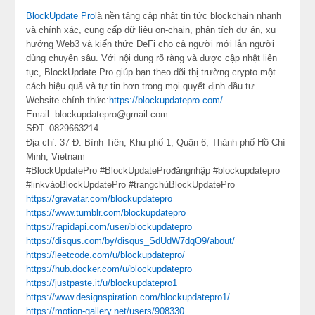
BlockUpdate Pro
là nền tảng cập nhật tin tức blockchain nhanh
và chính xác, cung cấp dữ liệu on-chain, phân tích dự án, xu
hướng Web3 và kiến thức DeFi cho cả người mới lẫn người
dùng chuyên sâu. Với nội dung rõ ràng và được cập nhật liên
tục, BlockUpdate Pro giúp bạn theo dõi thị trường crypto một
cách hiệu quả và tự tin hơn trong mọi quyết định đầu tư.
Website chính thức:
https://blockupdatepro.com/
Email: blockupdatepro@gmail.com
SĐT: 0829663214
Địa chỉ: 37 Đ. Bình Tiên, Khu phố 1, Quận 6, Thành phố Hồ Chí
Minh, Vietnam
#BlockUpdatePro #BlockUpdateProđăngnhập #blockupdatepro
#linkvàoBlockUpdatePro #trangchủBlockUpdatePro
https://gravatar.com/blockupdatepro
https://www.tumblr.com/blockupdatepro
https://rapidapi.com/user/blockupdatepro
https://disqus.com/by/disqus_SdUdW7dqO9/about/
https://leetcode.com/u/blockupdatepro/
https://hub.docker.com/u/blockupdatepro
https://justpaste.it/u/blockupdatepro1
https://www.designspiration.com/blockupdatepro1/
https://motion-gallery.net/users/908330