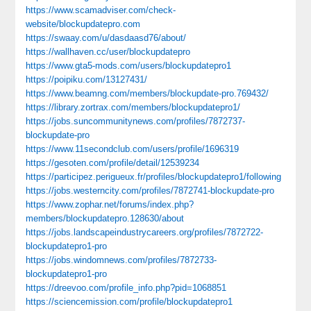
https://www.scamadviser.com/check-
website/blockupdatepro.com
https://swaay.com/u/dasdaasd76/about/
https://wallhaven.cc/user/blockupdatepro
https://www.gta5-mods.com/users/blockupdatepro1
https://poipiku.com/13127431/
https://www.beamng.com/members/blockupdate-pro.769432/
https://library.zortrax.com/members/blockupdatepro1/
https://jobs.suncommunitynews.com/profiles/7872737-
blockupdate-pro
https://www.11secondclub.com/users/profile/1696319
https://gesoten.com/profile/detail/12539234
https://participez.perigueux.fr/profiles/blockupdatepro1/following
https://jobs.westerncity.com/profiles/7872741-blockupdate-pro
https://www.zophar.net/forums/index.php?
members/blockupdatepro.128630/about
https://jobs.landscapeindustrycareers.org/profiles/7872722-
blockupdatepro1-pro
https://jobs.windomnews.com/profiles/7872733-
blockupdatepro1-pro
https://dreevoo.com/profile_info.php?pid=1068851
https://sciencemission.com/profile/blockupdatepro1