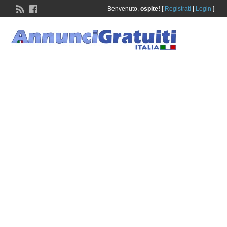
Benvenuto,
ospite!
[
Registrati
|
Login
]