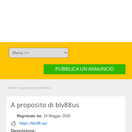
PUBBLICA UN ANNUNCIO
Home
»
A proposito di blv88us
A proposito di blv88us
Registrato da:
19 Maggio 2026
https://blv88.us/
Descrizione: