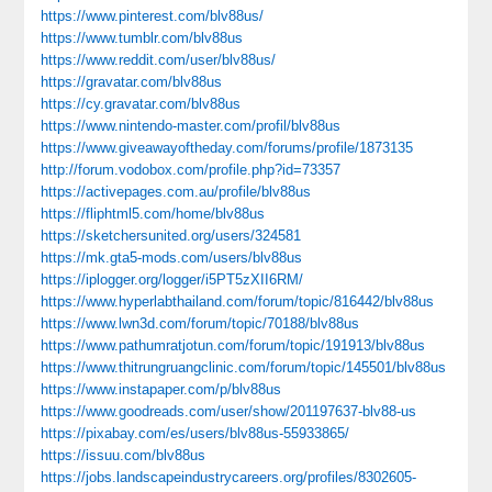
https://www.pinterest.com/blv88us/
https://www.tumblr.com/blv88us
https://www.reddit.com/user/blv88us/
https://gravatar.com/blv88us
https://cy.gravatar.com/blv88us
https://www.nintendo-master.com/profil/blv88us
https://www.giveawayoftheday.com/forums/profile/1873135
http://forum.vodobox.com/profile.php?id=73357
https://activepages.com.au/profile/blv88us
https://fliphtml5.com/home/blv88us
https://sketchersunited.org/users/324581
https://mk.gta5-mods.com/users/blv88us
https://iplogger.org/logger/i5PT5zXII6RM/
https://www.hyperlabthailand.com/forum/topic/816442/blv88us
https://www.lwn3d.com/forum/topic/70188/blv88us
https://www.pathumratjotun.com/forum/topic/191913/blv88us
https://www.thitrungruangclinic.com/forum/topic/145501/blv88us
https://www.instapaper.com/p/blv88us
https://www.goodreads.com/user/show/201197637-blv88-us
https://pixabay.com/es/users/blv88us-55933865/
https://issuu.com/blv88us
https://jobs.landscapeindustrycareers.org/profiles/8302605-