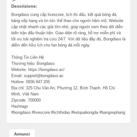
Descrizione:
Bongdaso cung cấp livescore, lịch thi đấu, kết quả bóng đá,
bảng xếp hạng và tin tức thể thao cho người hâm mộ. Website
cập nhật nhanh các giải lớn nhỏ, giúp người xem theo dõi diễn
biến trận đấu thuận tiện. Giao diện rõ ràng, hỗ trợ miễn phí và
tối ưu trải nghiệm tra cứu 24/7. Với dữ liệu đầy đủ, Bongdaso là
điểm đến hữu ích cho fan bóng đá mỗi ngày.
Thông Tin Liên Hệ
Thương hiệu: Bongdaso
Website: https://bongdaso.ac/
Email: support@bongdaso.ac
Hotline: 0936 847 205
Địa chỉ: 325 Chu Văn An, Phường 12, Bình Thạnh, Hồ Chí
Minh, Việt Nam
Zipcode: 700000
Hashtags
#bongdaso #livescore #lichthidau #ketquabongda #bangxephang
Annunci