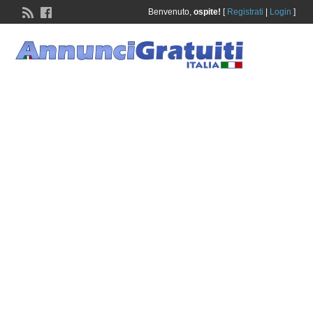
Benvenuto,
ospite!
[
Registrati
|
Login
]