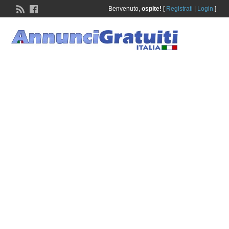
Benvenuto,
ospite!
[
Registrati
|
Login
]