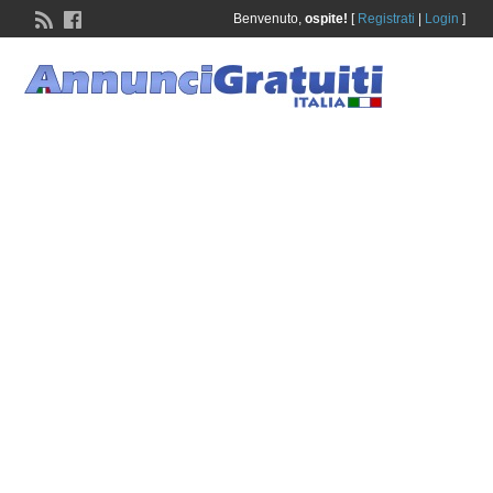
Benvenuto,
ospite!
[
Registrati
|
Login
]