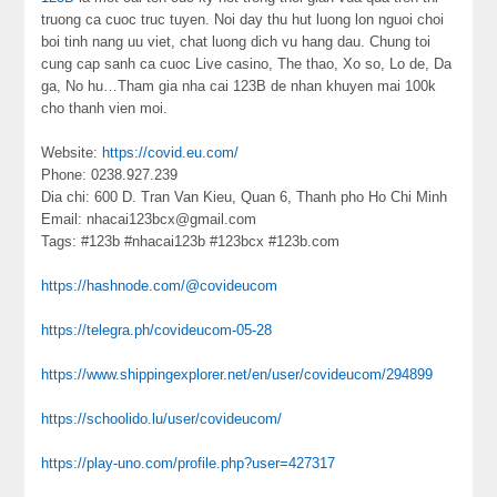
truong ca cuoc truc tuyen. Noi day thu hut luong lon nguoi choi
boi tinh nang uu viet, chat luong dich vu hang dau. Chung toi
cung cap sanh ca cuoc Live casino, The thao, Xo so, Lo de, Da
ga, No hu…Tham gia nha cai 123B de nhan khuyen mai 100k
cho thanh vien moi.
Website:
https://covid.eu.com/
Phone: 0238.927.239
Dia chi: 600 D. Tran Van Kieu, Quan 6, Thanh pho Ho Chi Minh
Email: nhacai123bcx@gmail.com
Tags: #123b #nhacai123b #123bcx #123b.com
https://hashnode.com/@covideucom
https://telegra.ph/covideucom-05-28
https://www.shippingexplorer.net/en/user/covideucom/294899
https://schoolido.lu/user/covideucom/
https://play-uno.com/profile.php?user=427317