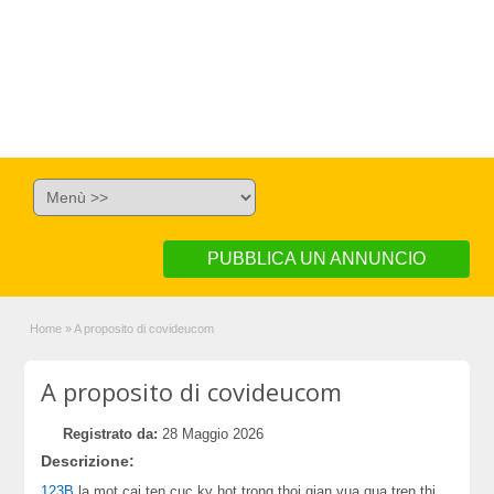
PUBBLICA UN ANNUNCIO
Home
»
A proposito di covideucom
A proposito di covideucom
Registrato da:
28 Maggio 2026
Descrizione:
123B
la mot cai ten cuc ky hot trong thoi gian vua qua tren thi