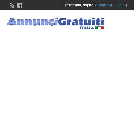
Benvenuto,
ospite!
[
Registrati
|
Login
]