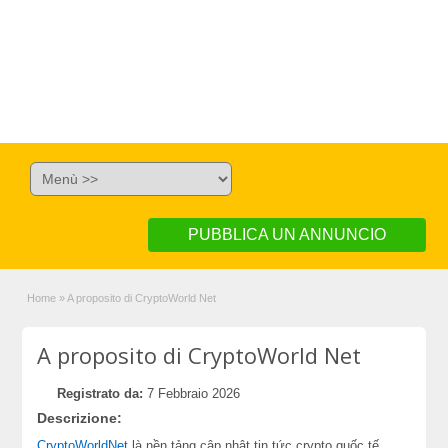
PUBBLICA UN ANNUNCIO
Home
»
A proposito di CryptoWorld Net
A proposito di CryptoWorld Net
Registrato da:
7 Febbraio 2026
Descrizione:
CryptoWorldNet
là nền tảng cập nhật tin tức crypto quốc tế,