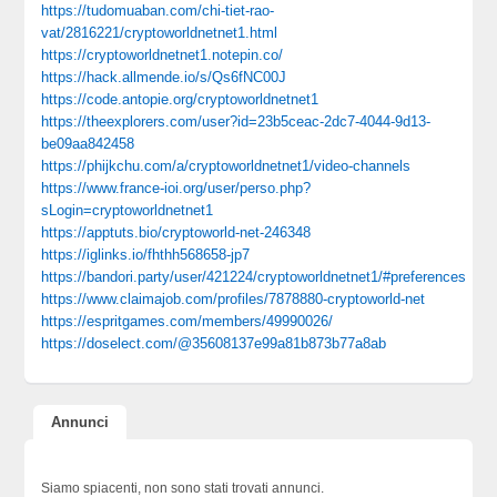
https://tudomuaban.com/chi-tiet-rao-
vat/2816221/cryptoworldnetnet1.html
https://cryptoworldnetnet1.notepin.co/
https://hack.allmende.io/s/Qs6fNC00J
https://code.antopie.org/cryptoworldnetnet1
https://theexplorers.com/user?id=23b5ceac-2dc7-4044-9d13-
be09aa842458
https://phijkchu.com/a/cryptoworldnetnet1/video-channels
https://www.france-ioi.org/user/perso.php?
sLogin=cryptoworldnetnet1
https://apptuts.bio/cryptoworld-net-246348
https://iglinks.io/fhthh568658-jp7
https://bandori.party/user/421224/cryptoworldnetnet1/#preferences
https://www.claimajob.com/profiles/7878880-cryptoworld-net
https://espritgames.com/members/49990026/
https://doselect.com/@35608137e99a81b873b77a8ab
Annunci
Siamo spiacenti, non sono stati trovati annunci.