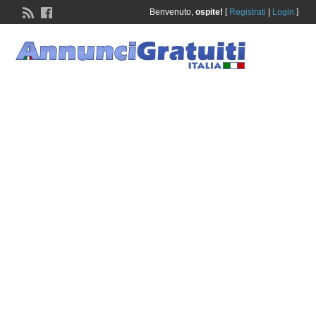
Benvenuto,
ospite!
[
Registrati
|
Login
]