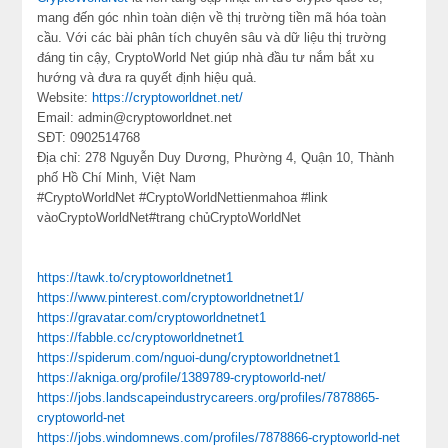
mang đến góc nhìn toàn diện về thị trường tiền mã hóa toàn
cầu. Với các bài phân tích chuyên sâu và dữ liệu thị trường
đáng tin cậy, CryptoWorld Net giúp nhà đầu tư nắm bắt xu
hướng và đưa ra quyết định hiệu quả.
Website:
https://cryptoworldnet.net/
Email: admin@cryptoworldnet.net
SĐT: 0902514768
Địa chỉ: 278 Nguyễn Duy Dương, Phường 4, Quận 10, Thành
phố Hồ Chí Minh, Việt Nam
#CryptoWorldNet #CryptoWorldNettienmahoa #link
vàoCryptoWorldNet#trang chủCryptoWorldNet
https://tawk.to/cryptoworldnetnet1
https://www.pinterest.com/cryptoworldnetnet1/
https://gravatar.com/cryptoworldnetnet1
https://fabble.cc/cryptoworldnetnet1
https://spiderum.com/nguoi-dung/cryptoworldnetnet1
https://akniga.org/profile/1389789-cryptoworld-net/
https://jobs.landscapeindustrycareers.org/profiles/7878865-
cryptoworld-net
https://jobs.windomnews.com/profiles/7878866-cryptoworld-net