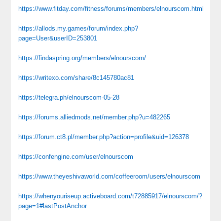
https://www.fitday.com/fitness/forums/members/elnourscom.html
https://allods.my.games/forum/index.php?
page=User&userID=253801
https://findaspring.org/members/elnourscom/
https://writexo.com/share/8c145780ac81
https://telegra.ph/elnourscom-05-28
https://forums.alliedmods.net/member.php?u=482265
https://forum.ct8.pl/member.php?action=profile&uid=126378
https://confengine.com/user/elnourscom
https://www.theyeshivaworld.com/coffeeroom/users/elnourscom
https://whenyouriseup.activeboard.com/t72885917/elnourscom/?
page=1#lastPostAnchor