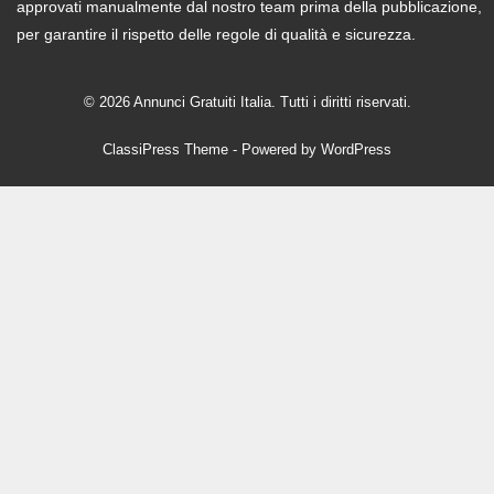
approvati manualmente dal nostro team prima della pubblicazione,
per garantire il rispetto delle regole di qualità e sicurezza.
© 2026 Annunci Gratuiti Italia. Tutti i diritti riservati.
ClassiPress Theme
- Powered by
WordPress