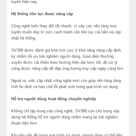
tuyến hiện nay.
Hệ thống liên tục được nâng cấp
Công nghệ luôn thay đổi rất nhanh, vì vậy các nền tảng trực
tuyến muốn duy trì sức cạnh tranh cần liên tục cải tiến và cập
nhật hệ thống.
SV388 được đánh giá khá tích cực ở khả năng nâng cấp định
kỳ nhằm tối ưu trải nghiệm người dùng. Giao diện thường
xuyên được cải thiện theo hướng hiện đại hơn, tốc độ xử lý
cũng được nâng cấp để đáp ứng lượng truy cập ngày càng lớn.
Ngoài ra, việc cập nhật công nghệ mới còn giúp nền tảng tăng
tính ổn định và hạn chế lỗi phát sinh trong quá trình sử dụng.
Hỗ trợ người dùng hoạt động chuyên nghiệp
Không chỉ tập trung vào công nghệ, SV388 còn chú trọng xây
dựng hệ thống hỗ trợ người dùng nhằm mang lại trải nghiệm
thuận tiện hơn.
Khi gặp vấn đề trong quá trình sử dụng, người dùng có thể liên