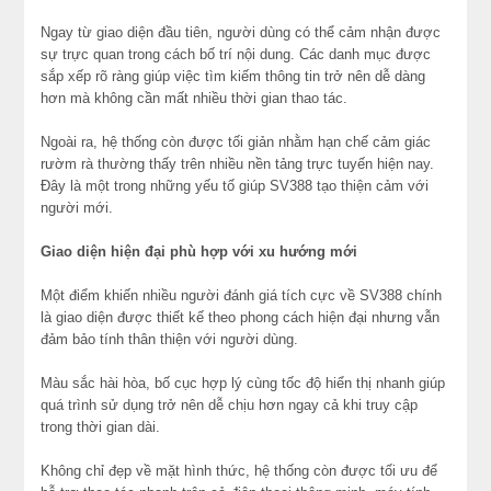
Ngay từ giao diện đầu tiên, người dùng có thể cảm nhận được
sự trực quan trong cách bố trí nội dung. Các danh mục được
sắp xếp rõ ràng giúp việc tìm kiếm thông tin trở nên dễ dàng
hơn mà không cần mất nhiều thời gian thao tác.
Ngoài ra, hệ thống còn được tối giản nhằm hạn chế cảm giác
rườm rà thường thấy trên nhiều nền tảng trực tuyến hiện nay.
Đây là một trong những yếu tố giúp SV388 tạo thiện cảm với
người mới.
Giao diện hiện đại phù hợp với xu hướng mới
Một điểm khiến nhiều người đánh giá tích cực về SV388 chính
là giao diện được thiết kế theo phong cách hiện đại nhưng vẫn
đảm bảo tính thân thiện với người dùng.
Màu sắc hài hòa, bố cục hợp lý cùng tốc độ hiển thị nhanh giúp
quá trình sử dụng trở nên dễ chịu hơn ngay cả khi truy cập
trong thời gian dài.
Không chỉ đẹp về mặt hình thức, hệ thống còn được tối ưu để