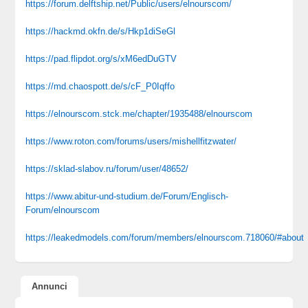
https://forum.delftship.net/Public/users/elnourscom/
https://hackmd.okfn.de/s/Hkp1diSeGl
https://pad.flipdot.org/s/xM6edDuGTV
https://md.chaospott.de/s/cF_P0Iqffo
https://elnourscom.stck.me/chapter/1935488/elnourscom
https://www.roton.com/forums/users/mishellfitzwater/
https://sklad-slabov.ru/forum/user/48652/
https://www.abitur-und-studium.de/Forum/Englisch-
Forum/elnourscom
https://leakedmodels.com/forum/members/elnourscom.718060/#about
Annunci