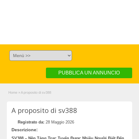
PUBBLICA UN ANNUNCIO
Home
»
A proposito di sv388
A proposito di sv388
Registrato da:
28 Maggio 2026
Descrizione:
SV388 – Nền Tảng Trực Tuyến Được Nhiều Người Biết Đến