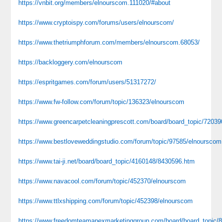
https://vnbit.org/members/elnourscom.111020/#about
https://www.cryptoispy.com/forums/users/elnourscom/
https://www.thetriumphforum.com/members/elnourscom.68053/
https://backloggery.com/elnourscom
https://espritgames.com/forum/users/51317272/
https://www.fw-follow.com/forum/topic/136323/elnourscom
https://www.greencarpetcleaningprescott.com/board/board_topic/7203
https://www.bestloveweddingstudio.com/forum/topic/97585/elnourscom
https://www.tai-ji.net/board/board_topic/4160148/8430596.htm
https://www.navacool.com/forum/topic/452370/elnourscom
https://www.ttlxshipping.com/forum/topic/452398/elnourscom
https://www.freedomteamapexmarketinggroup.com/board/board_topic/