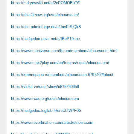
https://md.yeswiki.net/s/2cPOMOEuTC
https://able2know.org/user/elnourscom/
https://doc.adminforge.de/s/JavFrSjQkB
https://hedgedoc.envs.net/s/IBeP19coc
https://www.rcuniverse.com/forum/members/elnourscom.html
https://www.max2play.com/en/forums/users/elnourscom/
https://xtremepape.rs/members/elnourscom.679740/#about
https://violet.vn/user/show/id/15280358
https://www.rwaq.org/users/elnourscom
https://hedgedoc.logilab.fr/s/uULfW7F0G
https://www.reverbnation.com/artist/elnourscom