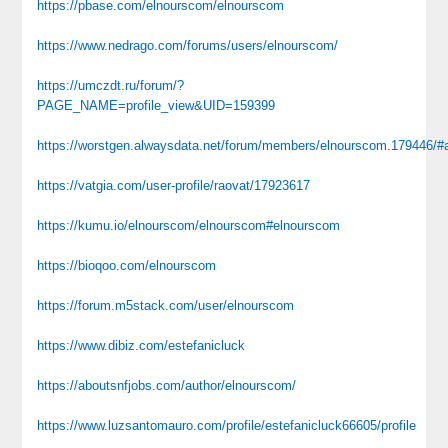
https://pbase.com/elnourscom/elnourscom
https://www.nedrago.com/forums/users/elnourscom/
https://umczdt.ru/forum/?
PAGE_NAME=profile_view&UID=159399
https://worstgen.alwaysdata.net/forum/members/elnourscom.179446/#
https://vatgia.com/user-profile/raovat/17923617
https://kumu.io/elnourscom/elnourscom#elnourscom
https://bioqoo.com/elnourscom
https://forum.m5stack.com/user/elnourscom
https://www.dibiz.com/estefanicluck
https://aboutsnfjobs.com/author/elnourscom/
https://www.luzsantomauro.com/profile/estefanicluck66605/profile