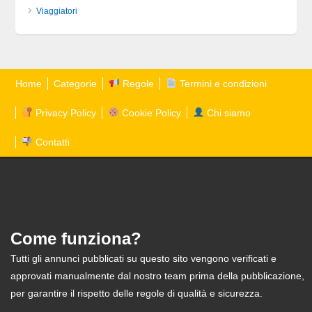
Viaggiatori
Home
Categorie
Regole
Termini e condizioni
Privacy Policy
Cookie Policy
Chi siamo
Contatti
Come funziona?
Tutti gli annunci pubblicati su questo sito vengono verificati e
approvati manualmente dal nostro team prima della pubblicazione,
per garantire il rispetto delle regole di qualità e sicurezza.