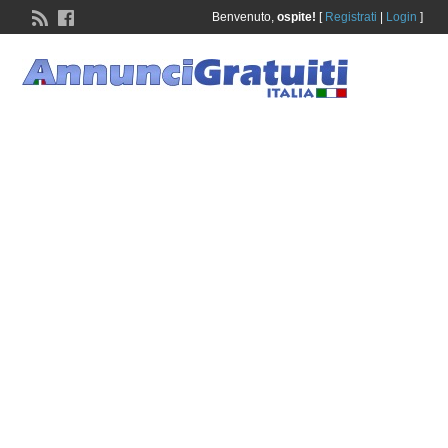
Benvenuto,
ospite!
[
Registrati
|
Login
]