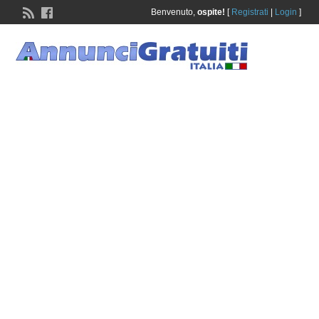
Benvenuto,
ospite!
[
Registrati
|
Login
]