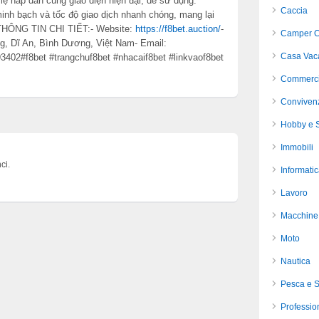
 lệ hấp dẫn cùng giao diện hiện đại, dễ sử dụng.
Caccia
inh bạch và tốc độ giao dịch nhanh chóng, mang lại
nTHÔNG TIN CHI TIẾT:- Website:
https://f8bet.auction/
-
Camper C
ng, Dĩ An, Bình Dương, Việt Nam- Email:
Casa Vac
3402#f8bet #trangchuf8bet #nhacaif8bet #linkvaof8bet
Commerci
Conviven
Hobby e S
Immobili
ci.
Informati
Lavoro
Macchine 
Moto
Nautica
Pesca e 
Profession