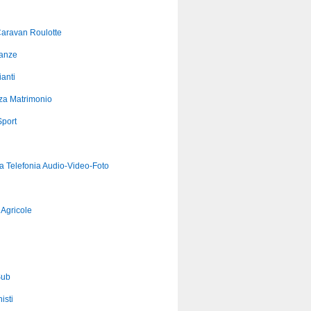
aravan Roulotte
anze
anti
za Matrimonio
port
ca Telefonia Audio-Video-Foto
Agricole
Sub
isti