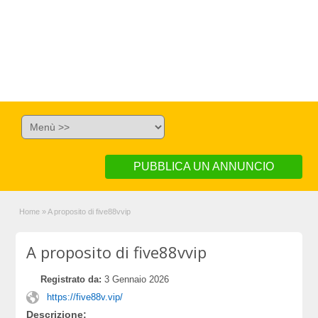
PUBBLICA UN ANNUNCIO
Home
»
A proposito di five88vvip
A proposito di five88vvip
Registrato da:
3 Gennaio 2026
https://five88v.vip/
Descrizione: