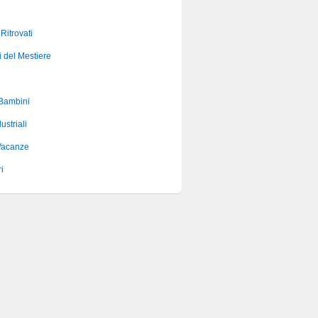
 Ritrovati
i del Mestiere
 Bambini
ustriali
Vacanze
i