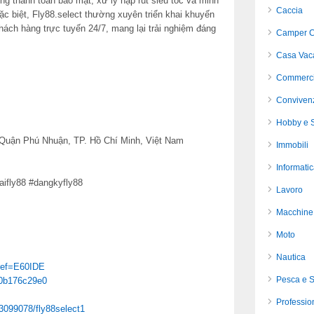
ống thanh toán bảo mật, xử lý nạp rút siêu tốc và minh
Caccia
ặc biệt, Fly88.select thường xuyên triển khai khuyến
ách hàng trực tuyến 24/7, mang lại trải nghiệm đáng
Camper C
Casa Vac
Commerci
Conviven
Hobby e S
 Quận Phú Nhuận, TP. Hồ Chí Minh, Việt Nam
Immobili
Informati
aifly88 #dangkyfly88
Lavoro
Macchine 
Moto
Nautica
?ref=E60IDE
Pesca e 
20b176c29e0
Profession
3099078/fly88select1