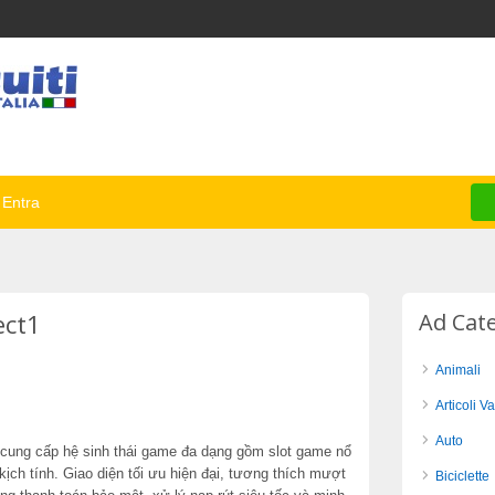
Entra
ect1
Ad Cat
Animali
Articoli Va
Auto
o, cung cấp hệ sinh thái game đa dạng gồm slot game nổ
kịch tính. Giao diện tối ưu hiện đại, tương thích mượt
Biciclette