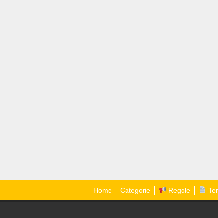
Home
Categorie
Regole
Ter