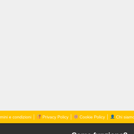
mini e condizioni
Privacy Policy
Cookie Policy
Chi siam