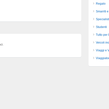
Regalo
Smarriti e
Specialist
Studenti
Tutto per
Veicoli ind
ci.
Viaggi e 
Viaggiator