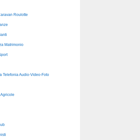
aravan Roulotte
anze
anti
za Matrimonio
port
ca Telefonia Audio-Video-Foto
Agricole
Sub
isti