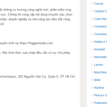
Caccia
hật những xu hướng công nghệ mới, phần mềm ứng
Camper C
h vực. Chúng tôi cung cấp nội dung chuyên sâu, thực
Casa Vac
 nhân, doanh nghiệp và nhà sáng tạo nắm bắt công
 số.
Commerci
Conviven
Hobby e S
huyên môn tại https://foggiemedia.com
Immobili
Mọi hình thức sao chép đều cần có sự cho phép
Informati
Lavoro
Macchine 
TechnoSpace, 102 Nguyễn Văn Cừ, Quận 5, TP. Hồ Chí
Moto
Nautica
Pesca e 
Profession