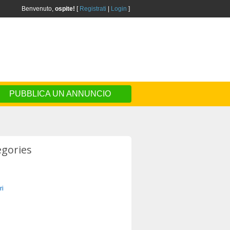
Benvenuto,
ospite!
[
Registrati
|
Login
]
PUBBLICA UN ANNUNCIO
egories
ri