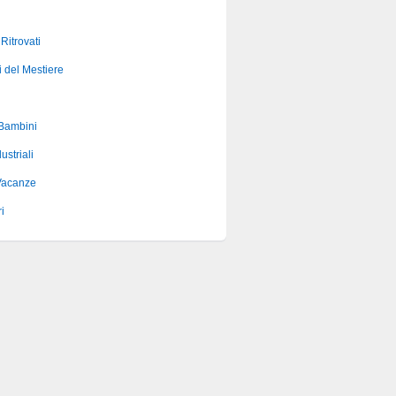
 Ritrovati
i del Mestiere
 Bambini
ustriali
Vacanze
i