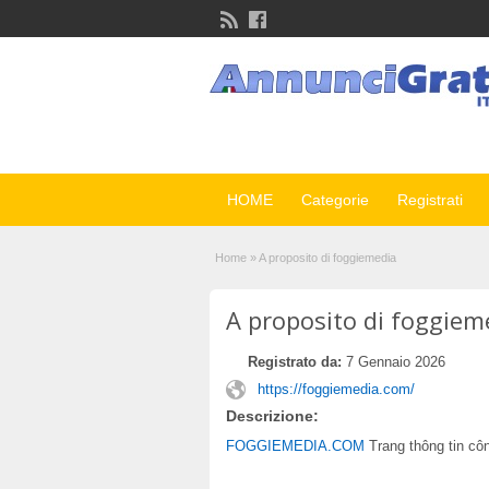
HOME
Categorie
Registrati
Home
»
A proposito di foggiemedia
A proposito di foggiem
Registrato da:
7 Gennaio 2026
https://foggiemedia.com/
Descrizione:
FOGGIEMEDIA.COM
Trang thông tin cô