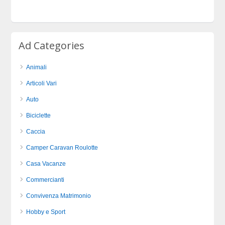
Ad Categories
Animali
Articoli Vari
Auto
Biciclette
Caccia
Camper Caravan Roulotte
Casa Vacanze
Commercianti
Convivenza Matrimonio
Hobby e Sport