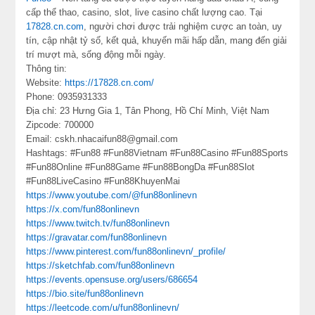
cấp thể thao, casino, slot, live casino chất lượng cao. Tại
17828.cn.com
, người chơi được trải nghiệm cược an toàn, uy
tín, cập nhật tỷ số, kết quả, khuyến mãi hấp dẫn, mang đến giải
trí mượt mà, sống động mỗi ngày.
Thông tin:
Website:
https://17828.cn.com/
Phone: 0935931333
Địa chỉ: 23 Hưng Gia 1, Tân Phong, Hồ Chí Minh, Việt Nam
Zipcode: 700000
Email: cskh.nhacaifun88@gmail.com
Hashtags: #Fun88 #Fun88Vietnam #Fun88Casino #Fun88Sports
#Fun88Online #Fun88Game #Fun88BongDa #Fun88Slot
#Fun88LiveCasino #Fun88KhuyenMai
https://www.youtube.com/@fun88onlinevn
https://x.com/fun88onlinevn
https://www.twitch.tv/fun88onlinevn
https://gravatar.com/fun88onlinevn
https://www.pinterest.com/fun88onlinevn/_profile/
https://sketchfab.com/fun88onlinevn
https://events.opensuse.org/users/686654
https://bio.site/fun88onlinevn
https://leetcode.com/u/fun88onlinevn/