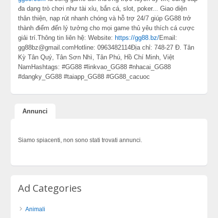
đa dạng trò chơi như tài xỉu, bắn cá, slot, poker... Giao diện
thân thiện, nạp rút nhanh chóng và hỗ trợ 24/7 giúp GG88 trở
thành điểm đến lý tưởng cho mọi game thủ yêu thích cá cược
giải trí.Thông tin liên hệ: Website:
https://gg88.bz/
Email:
gg88bz@gmail.comHotline: 0963482114Địa chỉ: 748-27 Đ. Tân
Kỳ Tân Quý, Tân Sơn Nhì, Tân Phú, Hồ Chí Minh, Việt
NamHashtags: #GG88 #linkvao_GG88 #nhacai_GG88
#dangky_GG88 #taiapp_GG88 #GG88_cacuoc
Annunci
Siamo spiacenti, non sono stati trovati annunci.
Ad Categories
Animali