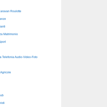
aravan Roulotte
anze
anti
za Matrimonio
port
ca Telefonia Audio-Video-Foto
Agricole
Sub
isti