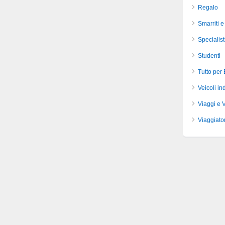
Regalo
Smarriti e
Specialist
Studenti
Tutto per
Veicoli ind
Viaggi e 
Viaggiator