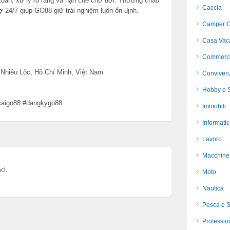
toàn, xử lý rõ ràng và hạn chế chờ đợi. Thưởng chào
Caccia
ợ 24/7 giúp GO88 giữ trải nghiệm luôn ổn định.
Camper C
Casa Vac
Commerci
 Nhiêu Lộc, Hồ Chí Minh, Việt Nam
Conviven
Hobby e S
caigo88 #dangkygo88
Immobili
Informati
Lavoro
Macchine 
ci.
Moto
Nautica
Pesca e 
Profession