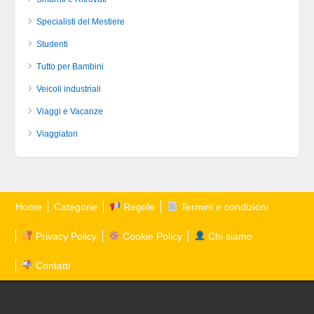
Specialisti del Mestiere
Studenti
Tutto per Bambini
Veicoli industriali
Viaggi e Vacanze
Viaggiatori
Home
Categorie
Regole
Termini e condizioni
Privacy Policy
Cookie Policy
Chi siamo
Contatti