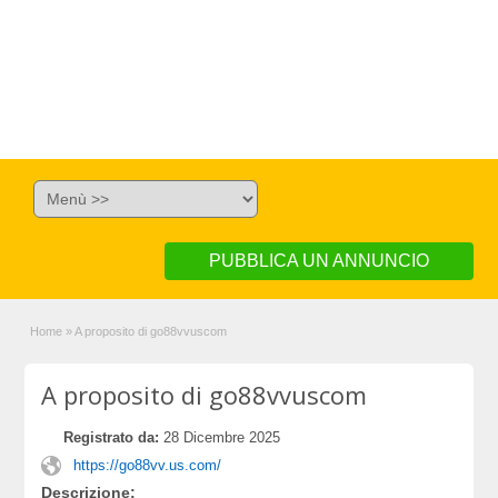
PUBBLICA UN ANNUNCIO
Home
»
A proposito di go88vvuscom
A proposito di go88vvuscom
Registrato da:
28 Dicembre 2025
https://go88vv.us.com/
Descrizione: