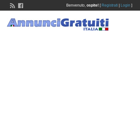
Benvenuto,
ospite!
[
Registrati
|
Login
]