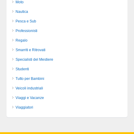
Moto
Nautica
Pesca e Sub
Professionisti
Regalo
Smarriti e Ritrovati
Specialisti del Mestiere
Studenti
Tutto per Bambini
Veicoli industriali
Viaggi e Vacanze
Viaggiatori