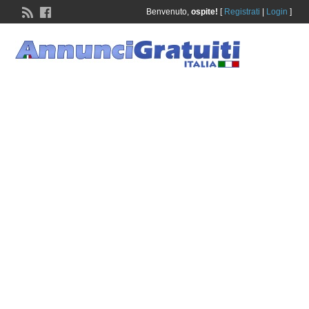
Benvenuto,
ospite!
[
Registrati
|
Login
]