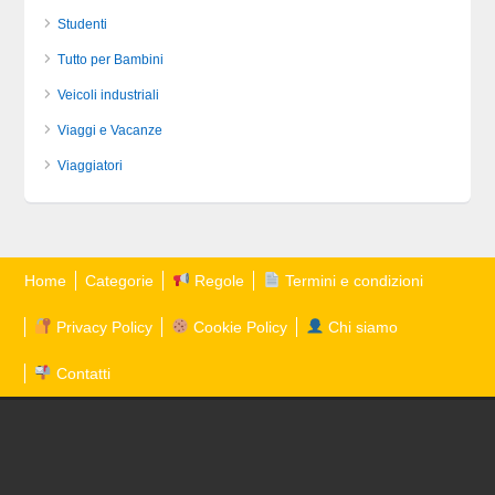
Studenti
Tutto per Bambini
Veicoli industriali
Viaggi e Vacanze
Viaggiatori
Home
Categorie
Regole
Termini e condizioni
Privacy Policy
Cookie Policy
Chi siamo
Contatti