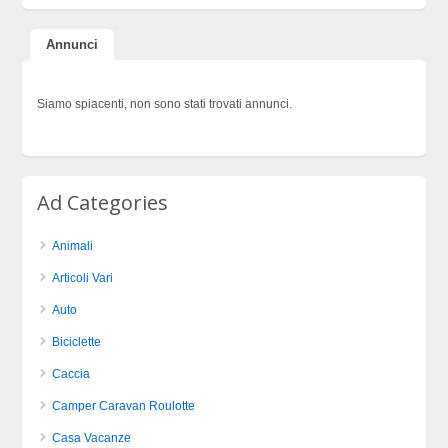
Annunci
Siamo spiacenti, non sono stati trovati annunci.
Ad Categories
Animali
Articoli Vari
Auto
Biciclette
Caccia
Camper Caravan Roulotte
Casa Vacanze