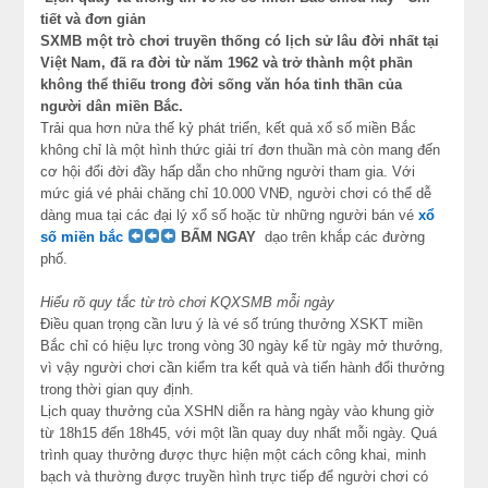
tiết và đơn giản
SXMB một trò chơi truyền thống có lịch sử lâu đời nhất tại
Việt Nam, đã ra đời từ năm 1962 và trở thành một phần
không thể thiếu trong đời sống văn hóa tinh thần của
người dân miền Bắc.
Trải qua hơn nửa thế kỷ phát triển, kết quả xổ số miền Bắc
không chỉ là một hình thức giải trí đơn thuần mà còn mang đến
cơ hội đổi đời đầy hấp dẫn cho những người tham gia. Với
mức giá vé phải chăng chỉ 10.000 VNĐ, người chơi có thể dễ
dàng mua tại các đại lý xổ số hoặc từ những người bán vé
xổ
số miền bắc
BẤM NGAY
dạo trên khắp các đường
phố.
Hiểu rõ quy tắc từ trò chơi KQXSMB mỗi ngày
Điều quan trọng cần lưu ý là vé số trúng thưởng XSKT miền
Bắc chỉ có hiệu lực trong vòng 30 ngày kể từ ngày mở thưởng,
vì vậy người chơi cần kiểm tra kết quả và tiến hành đổi thưởng
trong thời gian quy định.
Lịch quay thưởng của XSHN diễn ra hàng ngày vào khung giờ
từ 18h15 đến 18h45, với một lần quay duy nhất mỗi ngày. Quá
trình quay thưởng được thực hiện một cách công khai, minh
bạch và thường được truyền hình trực tiếp để người chơi có