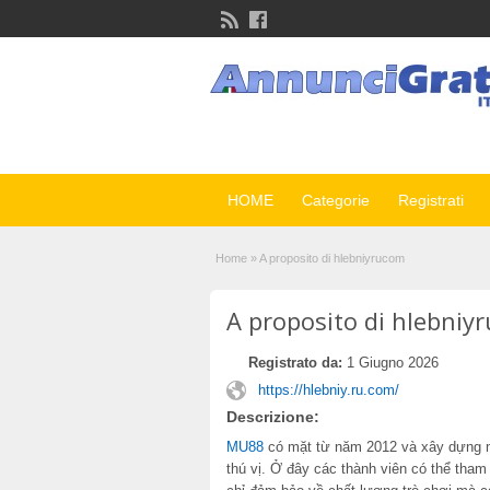
HOME
Categorie
Registrati
Home
»
A proposito di hlebniyrucom
A proposito di hlebniy
Registrato da:
1 Giugno 2026
https://hlebniy.ru.com/
Descrizione:
MU88
có mặt từ năm 2012 và xây dựng một
thú vị. Ở đây các thành viên có thể tham 