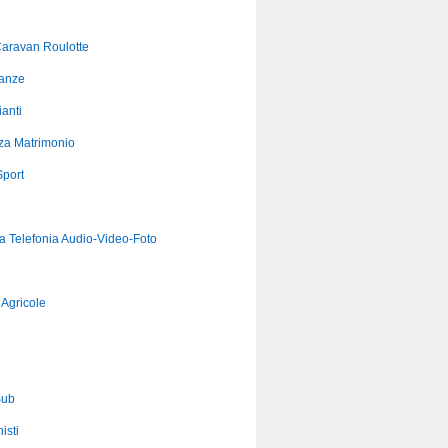
aravan Roulotte
anze
anti
za Matrimonio
port
ca Telefonia Audio-Video-Foto
Agricole
Sub
isti