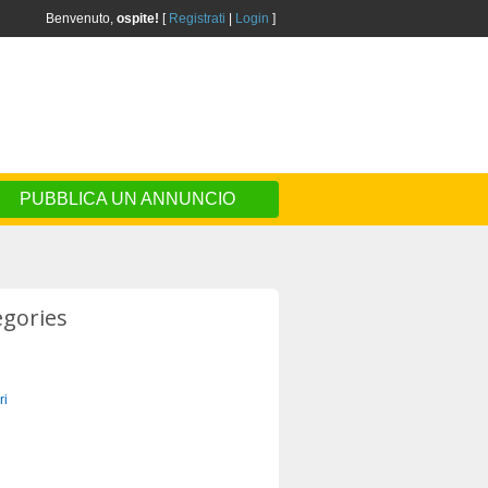
Benvenuto,
ospite!
[
Registrati
|
Login
]
PUBBLICA UN ANNUNCIO
egories
ri