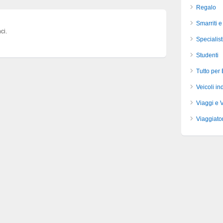
Regalo
Smarriti e
ci.
Specialist
Studenti
Tutto per
Veicoli ind
Viaggi e 
Viaggiator