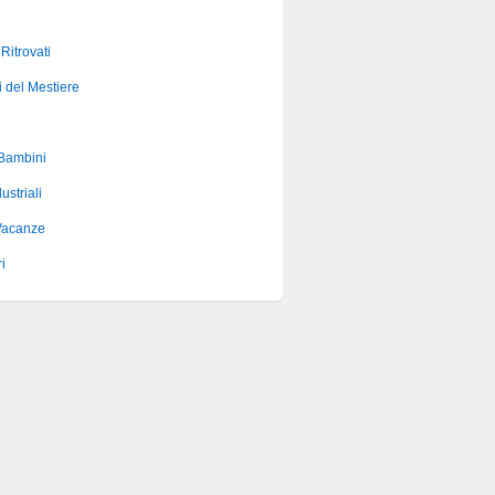
 Ritrovati
i del Mestiere
 Bambini
ustriali
Vacanze
i