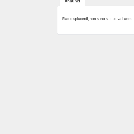
Annunci
Siamo spiacenti, non sono stati trovati annun