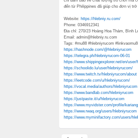
chỉ đảm bảo về chất lượng trò chơi mà cò
đến từ Philippines đã giúp cho đơn vị tr
Website:
https://hlebniy.ru.com/
Phone: 0346912341
Địa chỉ: 270/23 Hoàng Hoa Thám, Bình L
Email: admin@hlebniy.ru.com
Tags: #mu88 #hlebniyrucom #linkvaomu
https://hashnode.com/@hlebniyrucom
https://telegra.ph/hlebniyrucom-06-01
https://www.shippingexplorer.net/en/user
https://schoolido.lu/user/hlebniyrucom/
https://www.twitch.tv/hlebniyrucom/about
https://leetcode.com/u/hlebniyrucom/
https://vocal.media/authors/hlebniyrucom
https://www.bandlab.com/hlebniyrucom
https://justpaste.it/u/hlebniyrucom
https://www.myvidster.com/profile/kariang
https://www.rwaq.org/users/hlebniyrucom
https://www.myminifactory.com/users/hl