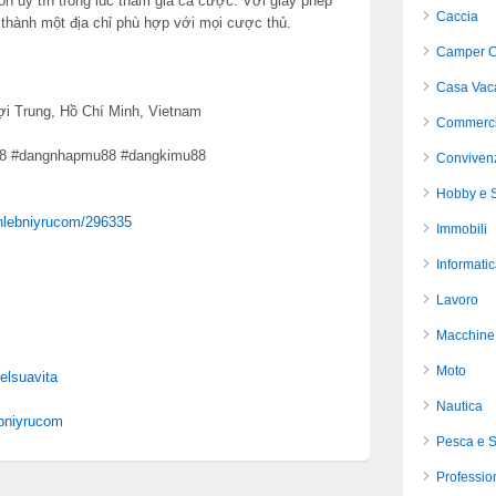
n uy tín trong lúc tham gia cá cược. Với giấy phép
Caccia
ở thành một địa chỉ phù hợp với mọi cược thủ.
Camper C
Casa Vac
ợi Trung, Hồ Chí Minh, Vietnam
Commerci
88 #dangnhapmu88 #dangkimu88
Conviven
Hobby e S
/hlebniyrucom/296335
Immobili
Informati
Lavoro
Macchine 
Moto
elsuavita
Nautica
ebniyrucom
Pesca e 
Profession