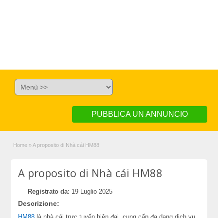
PUBBLICA UN ANNUNCIO
Home
»
A proposito di Nhà cái HM88
A proposito di Nhà cái HM88
Registrato da:
19 Luglio 2025
Descrizione:
HM88
là nhà cái trực tuyến hiện đại, cung cấp đa dạng dịch vụ