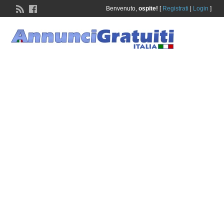
Benvenuto,
ospite!
[
Registrati
|
Login
]