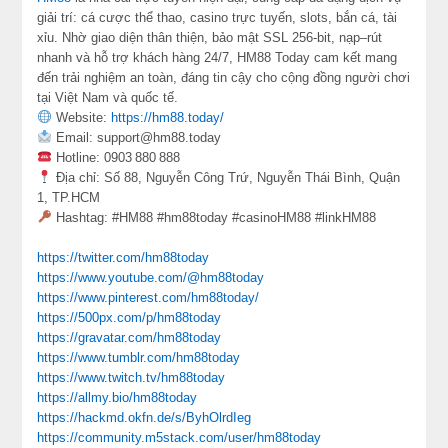
giải trí: cá cược thể thao, casino trực tuyến, slots, bắn cá, tài
xỉu. Nhờ giao diện thân thiện, bảo mật SSL 256-bit, nạp–rút
nhanh và hỗ trợ khách hàng 24/7, HM88 Today cam kết mang
đến trải nghiệm an toàn, đáng tin cậy cho cộng đồng người chơi
tại Việt Nam và quốc tế.
Website:
https://hm88.today/
Email: support@hm88.today
Hotline: 0903 880 888
Địa chỉ: Số 88, Nguyễn Công Trứ, Nguyễn Thái Bình, Quận
1, TP.HCM
Hashtag: #HM88 #hm88today #casinoHM88 #linkHM88
https://twitter.com/hm88today
https://www.youtube.com/@hm88today
https://www.pinterest.com/hm88today/
https://500px.com/p/hm88today
https://gravatar.com/hm88today
https://www.tumblr.com/hm88today
https://www.twitch.tv/hm88today
https://allmy.bio/hm88today
https://hackmd.okfn.de/s/ByhOlrdIeg
https://community.m5stack.com/user/hm88today